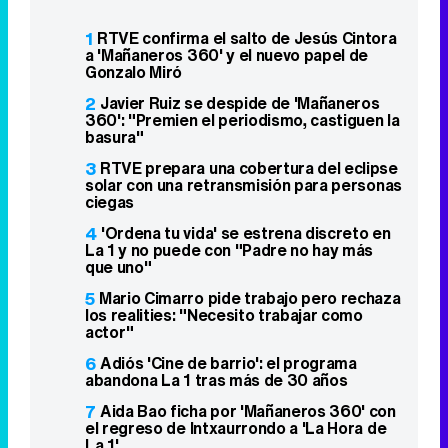
1
RTVE confirma el salto de Jesús Cintora
a 'Mañaneros 360' y el nuevo papel de
Gonzalo Miró
2
Javier Ruiz se despide de 'Mañaneros
360': "Premien el periodismo, castiguen la
basura"
3
RTVE prepara una cobertura del eclipse
solar con una retransmisión para personas
ciegas
4
'Ordena tu vida' se estrena discreto en
La 1 y no puede con "Padre no hay más
que uno"
5
Mario Cimarro pide trabajo pero rechaza
los realities: "Necesito trabajar como
actor"
6
Adiós 'Cine de barrio': el programa
abandona La 1 tras más de 30 años
7
Aida Bao ficha por 'Mañaneros 360' con
el regreso de Intxaurrondo a 'La Hora de
La 1'