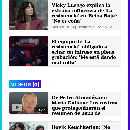
Vicky Luengo explica la
extraña influencia de 'La
resistencia' en 'Reina Roja':
"No es coña"
Martes 19 Septiembre 2023 13:12
El equipo de 'La
resistencia', obligado a
echar un intruso en plena
grabación: "Me está dando
mal rollo"
Miércoles 11 Enero 2023 01:48
VÍDEOS (4)
De Pedro Almodóvar a
María Galiana: Los rostros
que protagonizarán el
00:26
resumen de 2024 de
'Telediario'
26 de diciembre 2024
Hovik Keuchkerian: "No