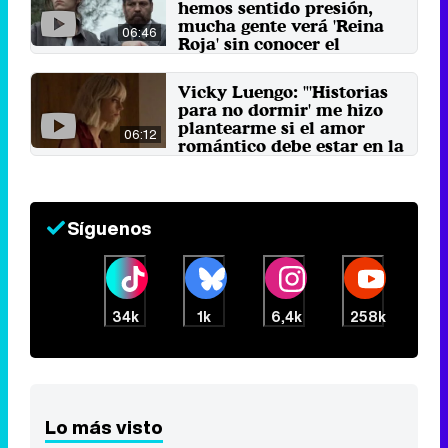
hemos sentido presión,
mucha gente verá 'Reina
06:46
Roja' sin conocer el
universo"
29 de febrero 2024
Vicky Luengo: "'Historias
para no dormir' me hizo
plantearme si el amor
06:12
romántico debe estar en la
cúspide"
6 de noviembre 2021
Síguenos
34k
1k
6,4k
258k
Lo más visto