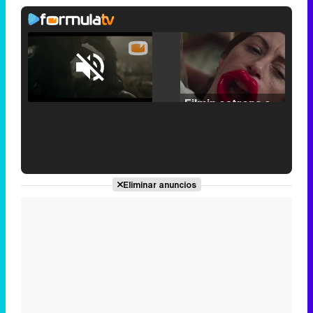
Loaded
:
25.30%
/
Unmute
Filmin estrena el tráiler de 'Millennial Mal', su nueva comedia universitaria de la mano de Lorena Iglesias
'120 Minutos' celebra sus 2.000 programas en Telemadrid con un vídeo del día a día en la redacción
Eliminar anuncios
Tráiler de '33 días', la nueva serie de Atresplayer con Julián Villagrán y José Manuel Poga