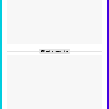
Tráiler en catalán de 'Ravalear', la nueva serie de HBO Max sobre los fondos buitre
Tráiler de la tercera temporada de 'The Walking Dead: Dead City' de AMC+
Eliminar anuncios
Canción ganadora de Eurovisión 2026: DARA con "Bangaranga" por Bulgaria