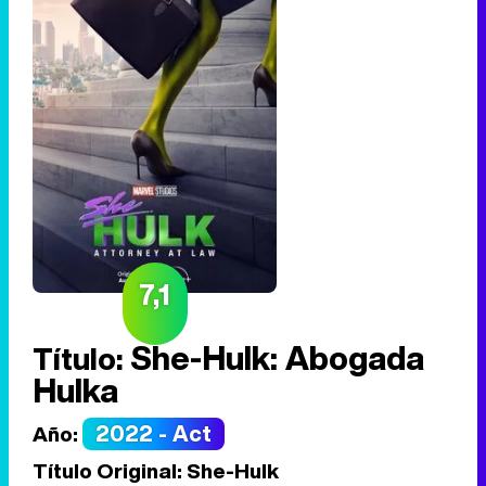
7,1
She-Hulk: Abogada
Título:
Hulka
2022 - Act
Año:
Título Original:
She-Hulk