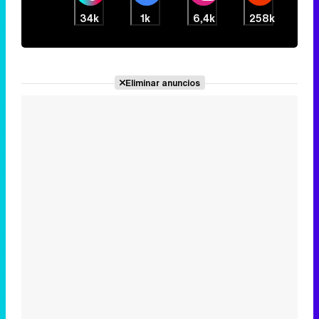
34k
1k
6,4k
258k
Eliminar anuncios