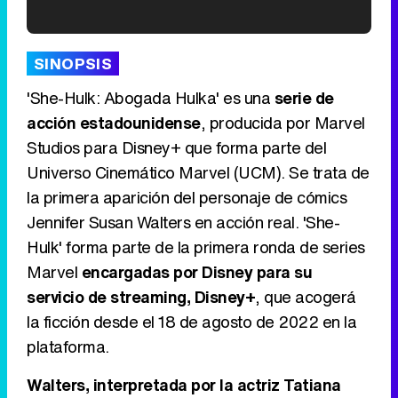
'120 Minutos' celebra sus 2.000 programas en Telemadrid con un vídeo del día a día en la redacción
SINOPSIS
'She-Hulk: Abogada Hulka' es una
serie de
acción estadounidense
, producida por Marvel
Studios para Disney+ que forma parte del
Tráiler de '33 días', la nueva serie de Atresplayer con Julián Villagrán y José Manuel Poga
Universo Cinemático Marvel (UCM). Se trata de
la primera aparición del personaje de cómics
Jennifer Susan Walters en acción real. 'She-
Hulk' forma parte de la primera ronda de series
Tráiler en catalán de 'Ravalear', la nueva serie de HBO Max sobre los fondos buitre
Marvel
encargadas por Disney para su
servicio de streaming, Disney+
, que acogerá
la ficción desde el 18 de agosto de 2022 en la
plataforma.
Tráiler de la tercera temporada de 'The Walking Dead: Dead City' de AMC+
Walters, interpretada por la actriz Tatiana