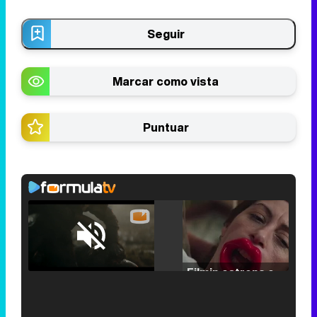
Seguir
Marcar como vista
Puntuar
Loaded
:
25.30%
/
Unmute
Filmin estrena el tráiler de 'Millennial Mal', su nueva comedia universitaria de la mano de Lorena Iglesias