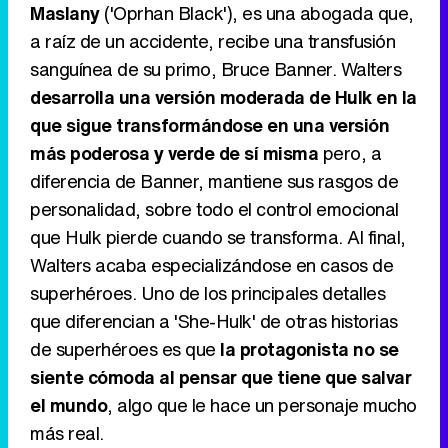
Maslany
('Oprhan Black'), es una abogada que,
a raíz de un accidente, recibe una transfusión
Canción ganadora de Eurovisión 2026: DARA con "Bangaranga" por Bulgaria
sanguínea de su primo, Bruce Banner. Walters
desarrolla una versión moderada de Hulk en la
que sigue transformándose en una versión
más poderosa y verde de sí misma
pero, a
diferencia de Banner, mantiene sus rasgos de
personalidad, sobre todo el control emocional
que Hulk pierde cuando se transforma. Al final,
Walters acaba especializándose en casos de
superhéroes. Uno de los principales detalles
que diferencian a 'She-Hulk' de otras historias
de superhéroes es que
la protagonista no se
siente cómoda al pensar que tiene que salvar
el mundo
, algo que le hace un personaje mucho
más real.