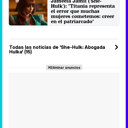
Jameela Jamil ('She-
Pugh, dos abogados que ...
Hulk'): "Titania representa
Jueves 29 Septiembre 2022 14:52
el error que muchas
mujeres cometemos: creer
en el patriarcado"
La actriz da vida a la supervillana
Titania, quien le pone las cosas
difíciles a Hulka.
Jueves 22 Septiembre 2022 14:38
Todas las noticias de 'She-Hulk: Abogada
Hulka' (15)
Eliminar anuncios