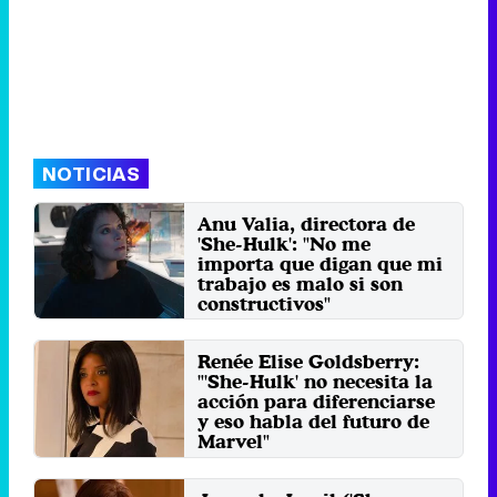
NOTICIAS
Anu Valia, directora de
'She-Hulk': "No me
importa que digan que mi
trabajo es malo si son
constructivos"
Anu Valia ha dirigido los episodios
cinco, seis y siete de la ficción
Renée Elise Goldsberry:
protagonizada por ...
"'She-Hulk' no necesita la
Jueves 6 Octubre 2022 13:19
acción para diferenciarse
y eso habla del futuro de
Marvel"
Renée Elise Goldsberry y Josh
Segarra interpretan a Mallory y