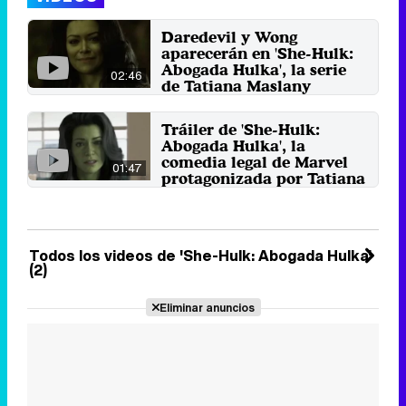
Daredevil y Wong
aparecerán en 'She-Hulk:
Abogada Hulka', la serie
02:46
de Tatiana Maslany
El final del tráiler muestra a un
personaje con el traje de
Tráiler de 'She-Hulk:
Daredevil.
Abogada Hulka', la
24 de julio 2022
comedia legal de Marvel
01:47
protagonizada por Tatiana
Maslany
Mark Ruffalo vuelve a meterse en
la piel de Bruce Banner en 'She-
Hulk: Abogada Hulka', la ...
Todos los videos de 'She-Hulk: Abogada Hulka'
18 de mayo 2022
(2)
Eliminar anuncios