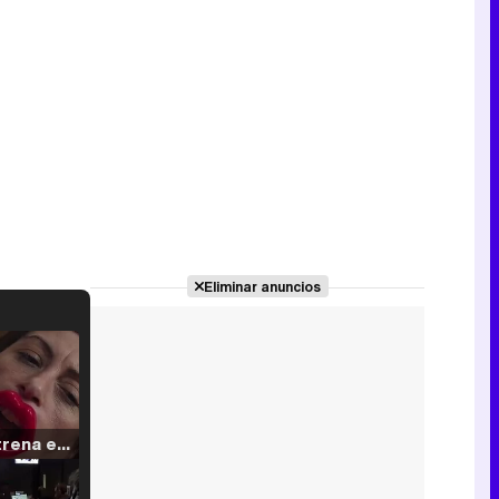
Eliminar anuncios
Filmin estrena el tráiler de 'Millennial Mal', su nueva comedia universitaria de la mano de Lorena Iglesias