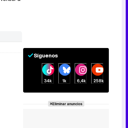
Canción ganadora de Eurovisión 2026: DARA con "Bangaranga" por Bulgaria
Síguenos
34k
1k
6,4k
258k
Eliminar anuncios