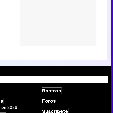
Rostros
as
Foros
sión 2026
Suscríbete