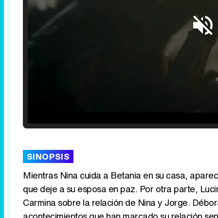
Loaded
:
25.30%
/
Unmute
SINOPSIS
Mientras Nina cuida a Betania en su casa, aparec
que deje a su esposa en paz. Por otra parte, Lucin
Carmina sobre la relación de Nina y Jorge. Débora
acontecimientos que han marcado su relación sent