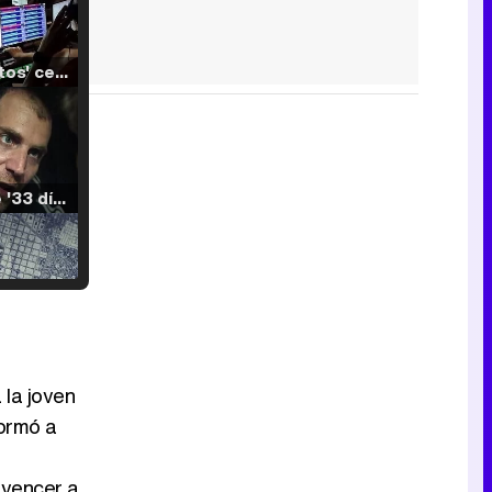
'120 Minutos' celebra sus 2.000 programas en Telemadrid con un vídeo del día a día en la redacción
Tráiler de '33 días', la nueva serie de Atresplayer con Julián Villagrán y José Manuel Poga
Tráiler en catalán de 'Ravalear', la nueva serie de HBO Max sobre los fondos buitre
 la joven
formó a
Tráiler de la tercera temporada de 'The Walking Dead: Dead City' de AMC+
nvencer a