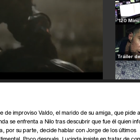
e de improviso Valdo, el marido de su amiga, que pide a
da se enfrenta a Nilo tras descubrir que fue él quien in
, por su parte, decide hablar con Jorge de los últimos
imental. Poco después, Lucinda insiste en tratar de co