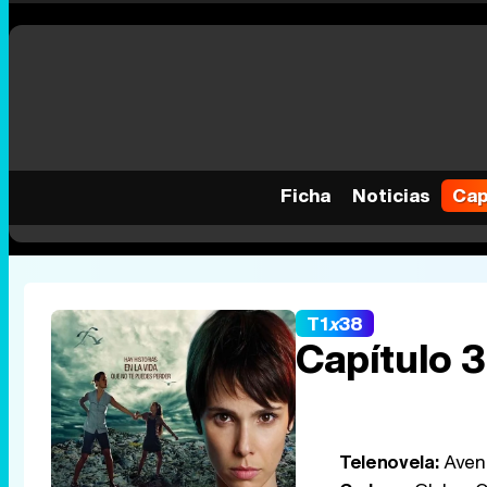
Ficha
Noticias
Cap
T1
x
38
Capítulo 
Telenovela:
Aveni