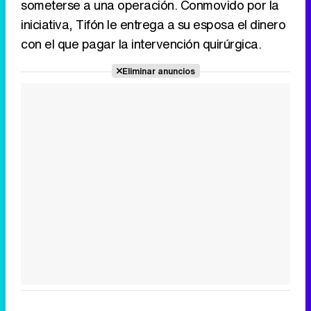
someterse a una operación. Conmovido por la
iniciativa, Tifón le entrega a su esposa el dinero
con el que pagar la intervención quirúrgica.
Tráiler en catalán de 'Ravalear', la nueva serie de HBO Max sobre los fondos buitre
Eliminar anuncios
Tráiler de la tercera temporada de 'The Walking Dead: Dead City' de AMC+
Canción ganadora de Eurovisión 2026: DARA con "Bangaranga" por Bulgaria