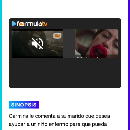
Loaded
:
25.30%
/
Unmute
Filmin estrena el tráiler de 'Millennial Mal', su nueva comedia universitaria de la mano de Lorena Iglesias
'120 Minutos' celebra sus 2.000 programas en Telemadrid con un vídeo del día a día en la redacción
SINOPSIS
Carmina le comenta a su marido que desea
ayudar a un niño enfermo para que pueda
Tráiler de '33 días', la nueva serie de Atresplayer con Julián Villagrán y José Manuel Poga