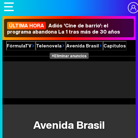
ÚLTIMA HORA
Adiós 'Cine de barrio': el
programa abandona La 1 tras más de 30 años
FórmulaTV
Telenovela
Avenida Brasil
Capítulos
Eliminar anuncios
Avenida Brasil