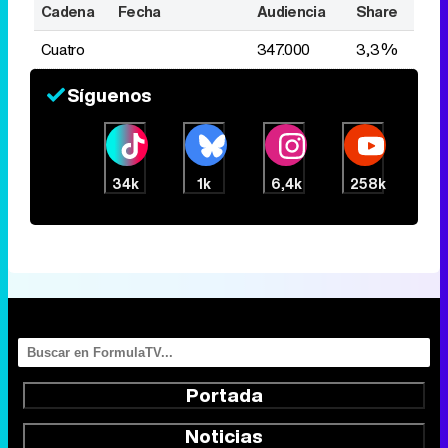
Cadena
Fecha
Audiencia
Share
Cuatro
347.000
3,3%
Síguenos
34k
1k
6,4k
258k
Portada
Noticias