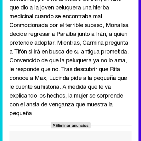
que dio a la joven peluquera una hierba
medicinal cuando se encontraba mal.
Conmocionada por el terrible suceso, Monalisa
decide regresar a Paraíba junto a Irán, a quien
Tráiler en catalán de 'Ravalear', la nueva serie de HBO Max sobre los fondos buitre
pretende adoptar. Mientras, Carmina pregunta
a Tifón si irá en busca de su antigua prometida.
Convencido de que la peluquera ya no lo ama,
le responde que no. Tras descubrir que Rita
Tráiler de la tercera temporada de 'The Walking Dead: Dead City' de AMC+
conoce a Max, Lucinda pide a la pequeña que
le cuente su historia. A medida que le va
explicando los hechos, la mujer se sorprende
con el ansia de venganza que muestra la
Canción ganadora de Eurovisión 2026: DARA con "Bangaranga" por Bulgaria
pequeña.
Eliminar anuncios