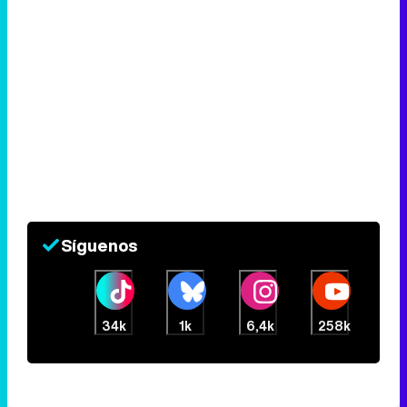
Síguenos
34k
1k
6,4k
258k