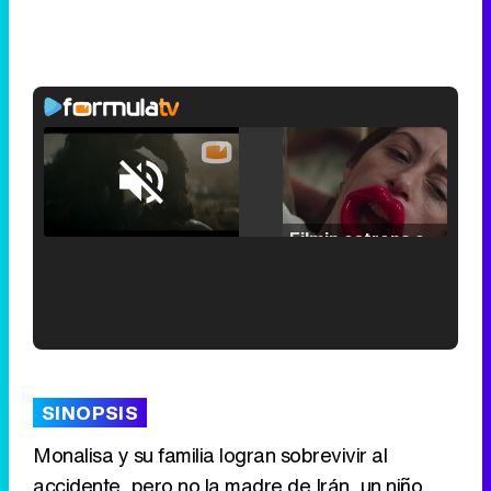
Loaded
:
25.30%
/
Unmute
Filmin estrena el tráiler de 'Millennial Mal', su nueva comedia universitaria de la mano de Lorena Iglesias
'120 Minutos' celebra sus 2.000 programas en Telemadrid con un vídeo del día a día en la redacción
SINOPSIS
Monalisa y su familia logran sobrevivir al
accidente, pero no la madre de Irán, un niño
Tráiler de '33 días', la nueva serie de Atresplayer con Julián Villagrán y José Manuel Poga