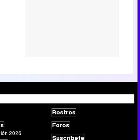
Rostros
as
Foros
sión 2026
Suscríbete