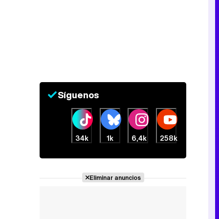
Canción ganadora de Eurovisión 2026: DARA con "Bangaranga" por Bulgaria
Síguenos
34k
1k
6,4k
258k
Eliminar anuncios