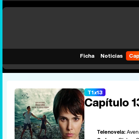
Ficha
Noticias
Cap
T1
x
13
Capítulo 1
Telenovela:
Aveni