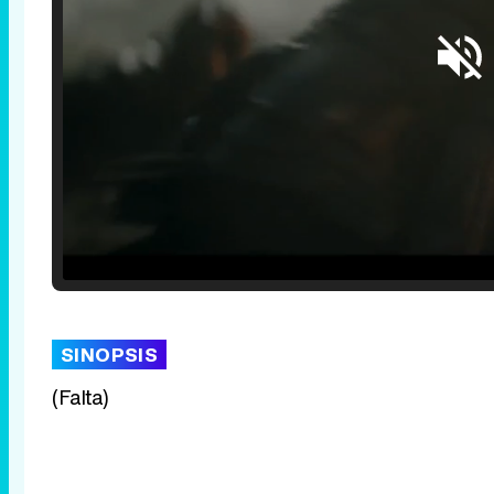
Loaded
:
25.30%
/
Unmute
SINOPSIS
(Falta)