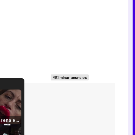
Eliminar anuncios
Filmin estrena el tráiler de 'Millennial Mal', su nueva comedia universitaria de la mano de Lorena Iglesias