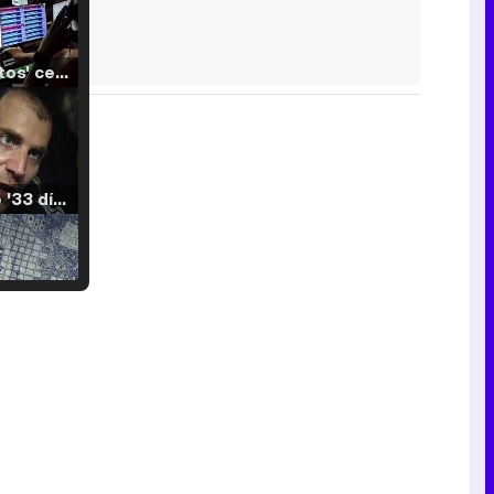
'120 Minutos' celebra sus 2.000 programas en Telemadrid con un vídeo del día a día en la redacción
Tráiler de '33 días', la nueva serie de Atresplayer con Julián Villagrán y José Manuel Poga
Tráiler en catalán de 'Ravalear', la nueva serie de HBO Max sobre los fondos buitre
Tráiler de la tercera temporada de 'The Walking Dead: Dead City' de AMC+