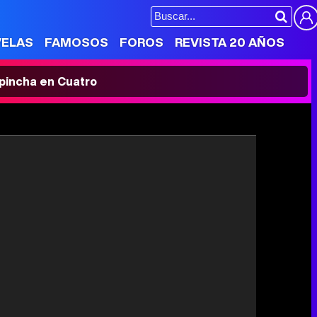
VELAS
FAMOSOS
FOROS
REVISTA 20 AÑOS
' pincha en Cuatro