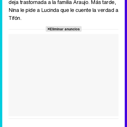
deja trastornada a la familia Araujo. Más tarde,
Nina le pide a Lucinda que le cuente la verdad a
Tifón.
Tráiler en catalán de 'Ravalear', la nueva serie de HBO Max sobre los fondos buitre
Eliminar anuncios
Tráiler de la tercera temporada de 'The Walking Dead: Dead City' de AMC+
Canción ganadora de Eurovisión 2026: DARA con "Bangaranga" por Bulgaria