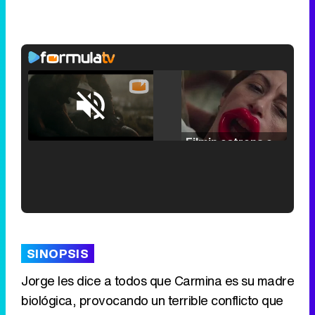
Loaded
:
25.30%
/
Unmute
Filmin estrena el tráiler de 'Millennial Mal', su nueva comedia universitaria de la mano de Lorena Iglesias
'120 Minutos' celebra sus 2.000 programas en Telemadrid con un vídeo del día a día en la redacción
SINOPSIS
Jorge les dice a todos que Carmina es su madre
biológica, provocando un terrible conflicto que
Tráiler de '33 días', la nueva serie de Atresplayer con Julián Villagrán y José Manuel Poga