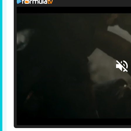
Loaded
:
25.30%
/
Unmute