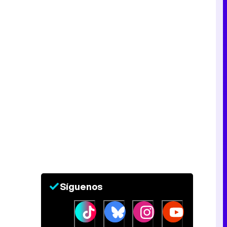
Tráiler en catalán de 'Ravalear', la nueva serie de HBO Max sobre los fondos buitre
Tráiler de la tercera temporada de 'The Walking Dead: Dead City' de AMC+
Canción ganadora de Eurovisión 2026: DARA con "Bangaranga" por Bulgaria
Síguenos