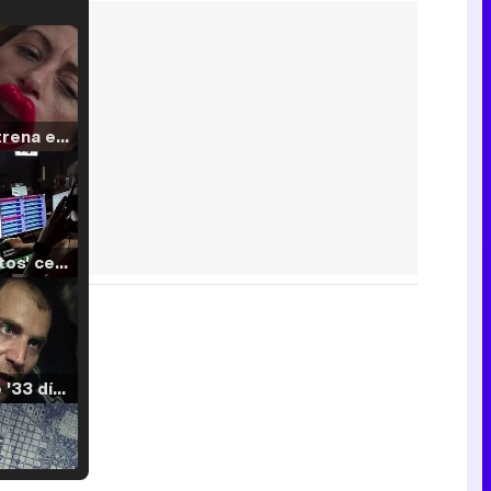
Filmin estrena el tráiler de 'Millennial Mal', su nueva comedia universitaria de la mano de Lorena Iglesias
'120 Minutos' celebra sus 2.000 programas en Telemadrid con un vídeo del día a día en la redacción
Tráiler de '33 días', la nueva serie de Atresplayer con Julián Villagrán y José Manuel Poga