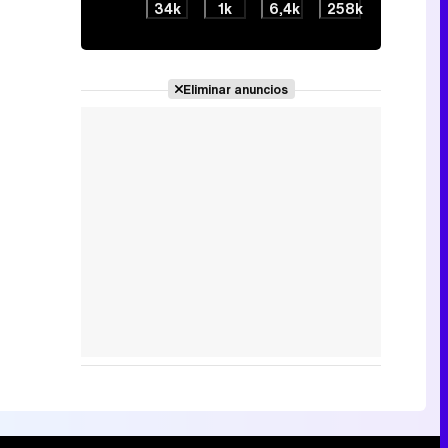
34k
1k
6,4k
258k
Eliminar anuncios