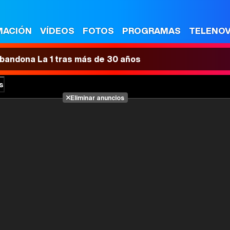
MACIÓN
VÍDEOS
FOTOS
PROGRAMAS
TELENO
 abandona La 1 tras más de 30 años
s
Eliminar anuncios