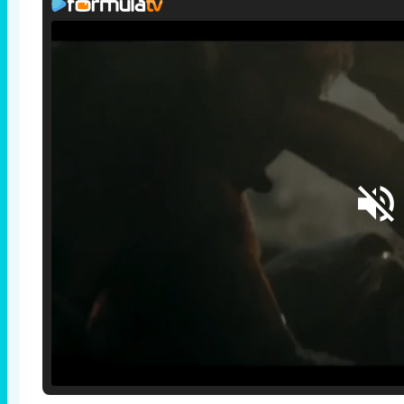
Loaded
:
25.30%
/
Unmute