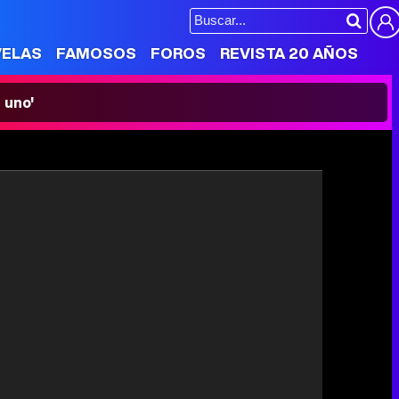
VELAS
FAMOSOS
FOROS
REVISTA 20 AÑOS
 uno'