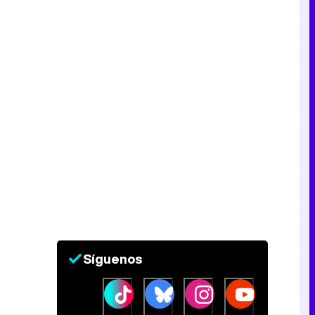
Tráiler en catalán de 'Ravalear', la nueva serie de HBO Max sobre los fondos buitre
Tráiler de la tercera temporada de 'The Walking Dead: Dead City' de AMC+
Canción ganadora de Eurovisión 2026: DARA con "Bangaranga" por Bulgaria
Síguenos