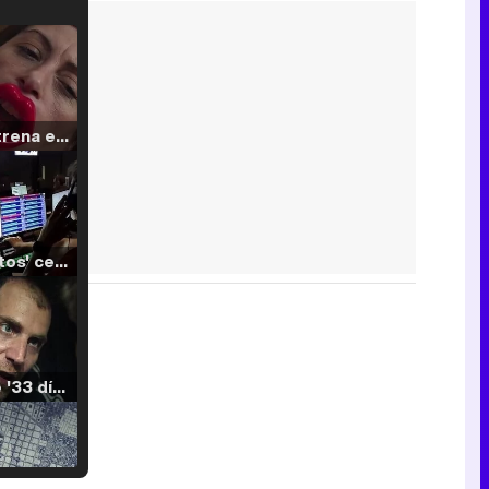
Filmin estrena el tráiler de 'Millennial Mal', su nueva comedia universitaria de la mano de Lorena Iglesias
'120 Minutos' celebra sus 2.000 programas en Telemadrid con un vídeo del día a día en la redacción
Tráiler de '33 días', la nueva serie de Atresplayer con Julián Villagrán y José Manuel Poga