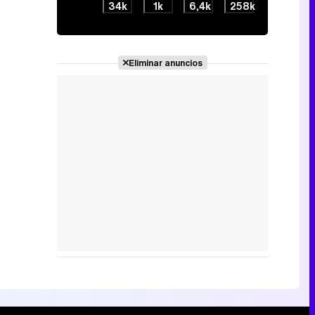
34k
1k
6,4k
258k
Eliminar anuncios