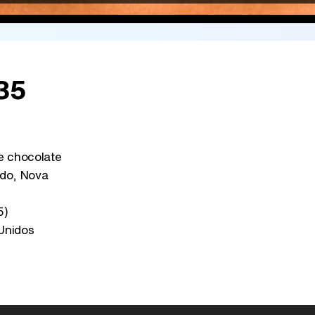
135
 chocolate
do, Nova
5)
Unidos