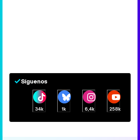
Síguenos
34k
1k
6,4k
258k