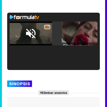
Loaded
:
29.30%
/
Unmute
Filmin estrena el tráiler de 'Millennial Mal', su nueva comedia universitaria de la mano de Lorena Iglesias
'120 Minutos' celebra sus 2.000 programas en Telemadrid con un vídeo del día a día en la redacción
SINOPSIS
Eliminar anuncios
Tráiler de '33 días', la nueva serie de Atresplayer con Julián Villagrán y José Manuel Poga