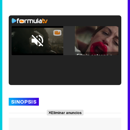
Loaded
:
25.30%
/
Unmute
Filmin estrena el tráiler de 'Millennial Mal', su nueva comedia universitaria de la mano de Lorena Iglesias
'120 Minutos' celebra sus 2.000 programas en Telemadrid con un vídeo del día a día en la redacción
SINOPSIS
Eliminar anuncios
Tráiler de '33 días', la nueva serie de Atresplayer con Julián Villagrán y José Manuel Poga