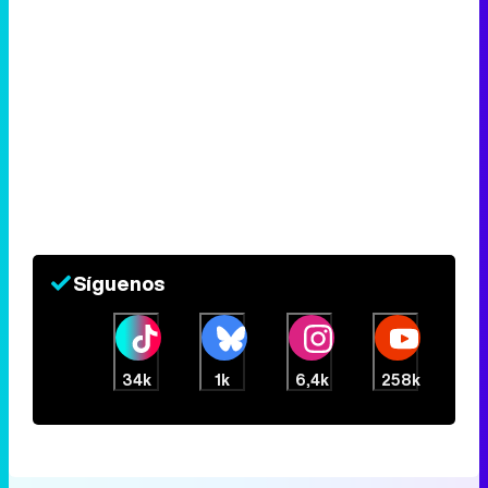
Síguenos
34k
1k
6,4k
258k