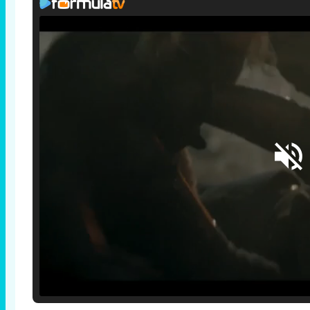
Loaded
:
25.30%
/
Unmute