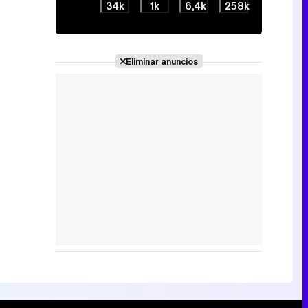
34k
1k
6,4k
258k
Eliminar anuncios