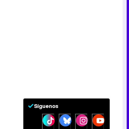
Tráiler en catalán de 'Ravalear', la nueva serie de HBO Max sobre los fondos buitre
Tráiler de la tercera temporada de 'The Walking Dead: Dead City' de AMC+
Canción ganadora de Eurovisión 2026: DARA con "Bangaranga" por Bulgaria
Síguenos