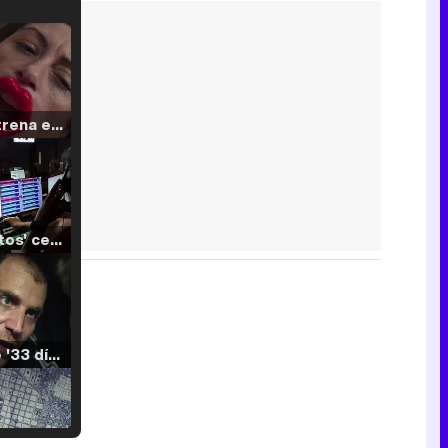
Filmin estrena el tráiler de 'Millennial Mal', su nueva comedia universitaria de la mano de Lorena Iglesias
'120 Minutos' celebra sus 2.000 programas en Telemadrid con un vídeo del día a día en la redacción
Tráiler de '33 días', la nueva serie de Atresplayer con Julián Villagrán y José Manuel Poga