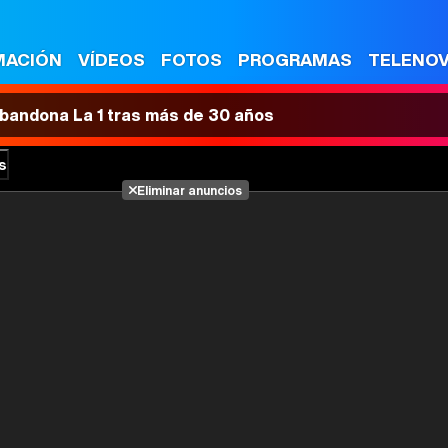
MACIÓN
VÍDEOS
FOTOS
PROGRAMAS
TELENO
 abandona La 1 tras más de 30 años
s
Eliminar anuncios