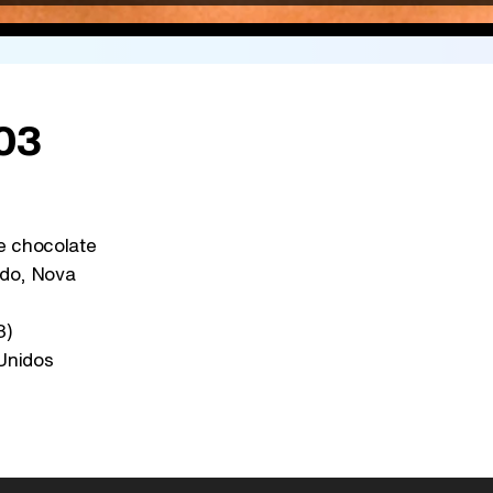
103
 chocolate
do, Nova
3)
Unidos