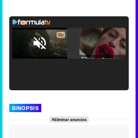
Loaded
:
25.30%
/
Unmute
Filmin estrena el tráiler de 'Millennial Mal', su nueva comedia universitaria de la mano de Lorena Iglesias
'120 Minutos' celebra sus 2.000 programas en Telemadrid con un vídeo del día a día en la redacción
SINOPSIS
Eliminar anuncios
Tráiler de '33 días', la nueva serie de Atresplayer con Julián Villagrán y José Manuel Poga