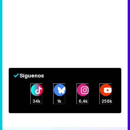
Síguenos
34k
1k
6,4k
258k