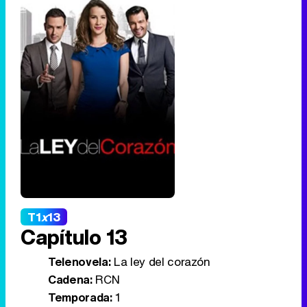
T1
x
13
Capítulo 13
Telenovela:
La ley del corazón
Cadena:
RCN
Temporada:
1