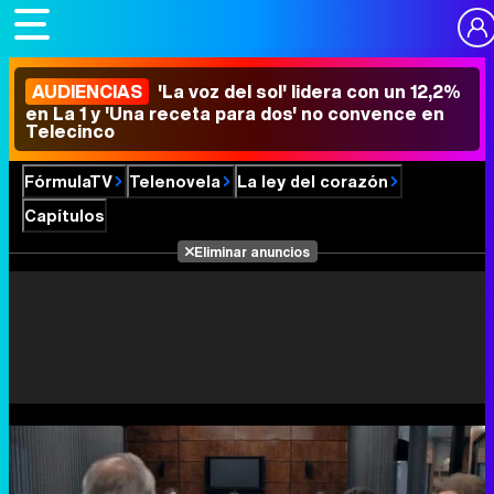
AUDIENCIAS
'La voz del sol' lidera con un 12,2%
en La 1 y 'Una receta para dos' no convence en
Telecinco
FórmulaTV
Telenovela
La ley del corazón
Capítulos
Eliminar anuncios