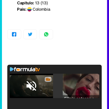
Capítulo:
13 (13)
País:
Colombia
Loaded
:
25.30%
/
Unmute
Filmin estrena el tráiler de 'Millennial Mal', su nueva comedia universitaria de la mano de Lorena Iglesias