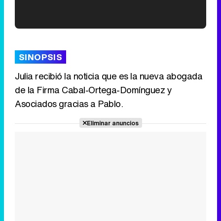
'120 Minutos' celebra sus 2.000 programas en Telemadrid con un vídeo del día a día en la redacción
SINOPSIS
Julia recibió la noticia que es la nueva abogada
de la Firma Cabal-Ortega-Domínguez y
Tráiler de '33 días', la nueva serie de Atresplayer con Julián Villagrán y José Manuel Poga
Asociados gracias a Pablo.
Eliminar anuncios
Tráiler en catalán de 'Ravalear', la nueva serie de HBO Max sobre los fondos buitre
Tráiler de la tercera temporada de 'The Walking Dead: Dead City' de AMC+