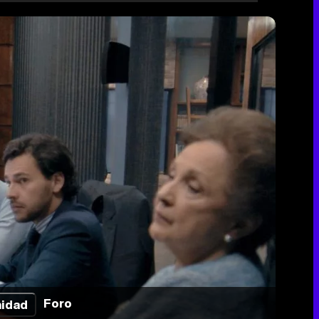
Foro
idad