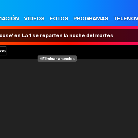
MACIÓN
VÍDEOS
FOTOS
PROGRAMAS
TELENO
House' en La 1 se reparten la noche del martes
los
Eliminar anuncios