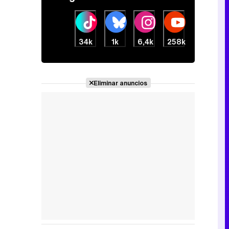
34k
1k
6,4k
258k
Eliminar anuncios