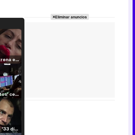
Eliminar anuncios
Filmin estrena el tráiler de 'Millennial Mal', su nueva comedia universitaria de la mano de Lorena Iglesias
'120 Minutos' celebra sus 2.000 programas en Telemadrid con un vídeo del día a día en la redacción
Tráiler de '33 días', la nueva serie de Atresplayer con Julián Villagrán y José Manuel Poga