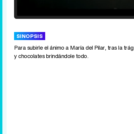
Loaded
:
29.30%
/
Unmute
SINOPSIS
Para subirle el ánimo a María del Pilar, tras la t
y chocolates brindándole todo.