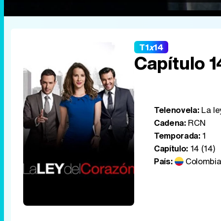
T1
x
14
Capítulo 1
Telenovela:
La le
Cadena:
RCN
Temporada:
1
Capítulo:
14 (14)
País:
Colombi