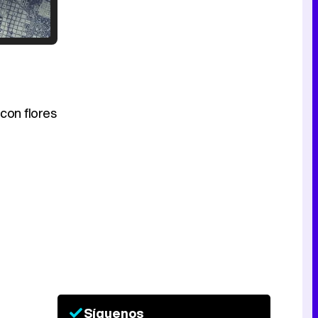
Tráiler en catalán de 'Ravalear', la nueva serie de HBO Max sobre los fondos buitre
con flores
Tráiler de la tercera temporada de 'The Walking Dead: Dead City' de AMC+
Canción ganadora de Eurovisión 2026: DARA con "Bangaranga" por Bulgaria
Síguenos