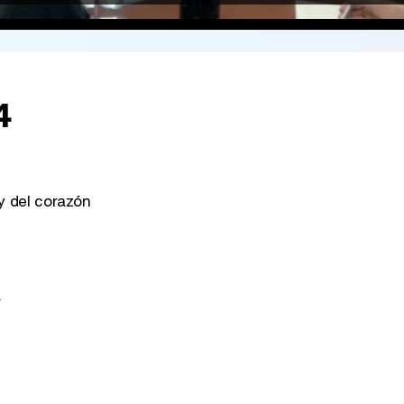
4
y del corazón
a