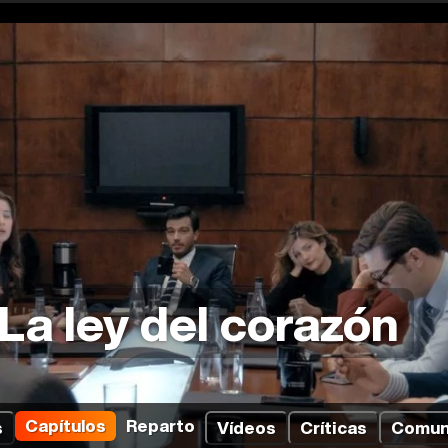
La ley del corazón
Capítulos
Reparto
s
Vídeos
Críticas
Comun