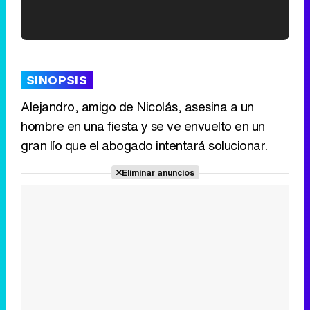
'120 Minutos' celebra sus 2.000 programas en Telemadrid con un vídeo del día a día en la redacción
SINOPSIS
Alejandro, amigo de Nicolás, asesina a un
hombre en una fiesta y se ve envuelto en un
Tráiler de '33 días', la nueva serie de Atresplayer con Julián Villagrán y José Manuel Poga
gran lío que el abogado intentará solucionar.
Eliminar anuncios
Tráiler en catalán de 'Ravalear', la nueva serie de HBO Max sobre los fondos buitre
Tráiler de la tercera temporada de 'The Walking Dead: Dead City' de AMC+