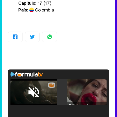
Capítulo:
17 (17)
País:
Colombia
Loaded
:
25.30%
/
Unmute
Filmin estrena el tráiler de 'Millennial Mal', su nueva comedia universitaria de la mano de Lorena Iglesias