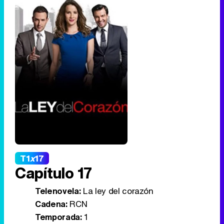
T1
x
17
Capítulo 17
Telenovela:
La ley del corazón
Cadena:
RCN
Temporada:
1