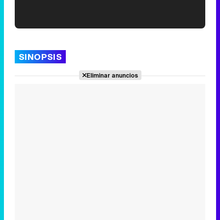
'120 Minutos' celebra sus 2.000 programas en Telemadrid con un vídeo del día a día en la redacción
SINOPSIS
Eliminar anuncios
Tráiler de '33 días', la nueva serie de Atresplayer con Julián Villagrán y José Manuel Poga
Tráiler en catalán de 'Ravalear', la nueva serie de HBO Max sobre los fondos buitre
Tráiler de la tercera temporada de 'The Walking Dead: Dead City' de AMC+