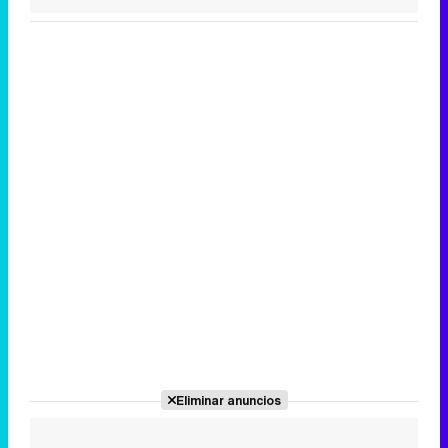
Canción ganadora de Eurovisión 2026: DARA con "Bangaranga" por Bulgaria
Eliminar anuncios