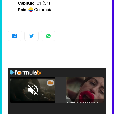
Capítulo:
31 (31)
País:
Colombia
Loaded
:
25.30%
/
Unmute
Filmin estrena el tráiler de 'Millennial Mal', su nueva comedia universitaria de la mano de Lorena Iglesias