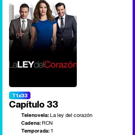
T1
x
33
Capítulo 33
Telenovela:
La ley del corazón
Cadena:
RCN
Temporada:
1