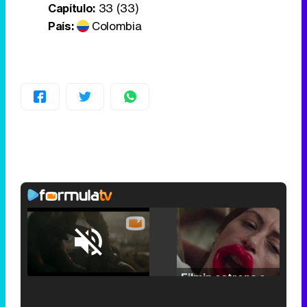
Capítulo:
33 (33)
País:
Colombia
Loaded
:
25.30%
/
Unmute
Filmin estrena el tráiler de 'Millennial Mal', su nueva comedia universitaria de la mano de Lorena Iglesias