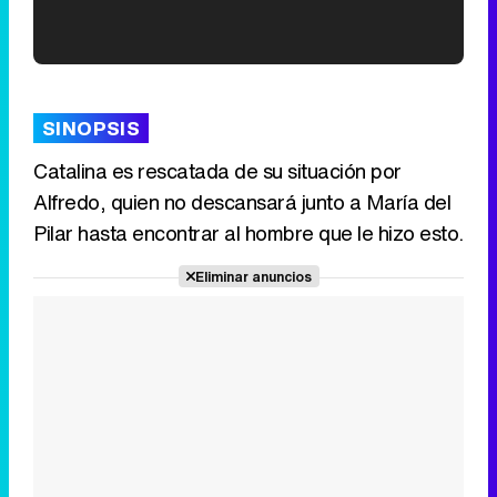
'120 Minutos' celebra sus 2.000 programas en Telemadrid con un vídeo del día a día en la redacción
SINOPSIS
Catalina es rescatada de su situación por
Alfredo, quien no descansará junto a María del
Tráiler de '33 días', la nueva serie de Atresplayer con Julián Villagrán y José Manuel Poga
Pilar hasta encontrar al hombre que le hizo esto.
Eliminar anuncios
Tráiler en catalán de 'Ravalear', la nueva serie de HBO Max sobre los fondos buitre
Tráiler de la tercera temporada de 'The Walking Dead: Dead City' de AMC+