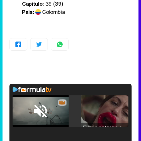
Capítulo:
39 (39)
País:
Colombia
Loaded
:
42.63%
/
Unmute
Filmin estrena el tráiler de 'Millennial Mal', su nueva comedia universitaria de la mano de Lorena Iglesias