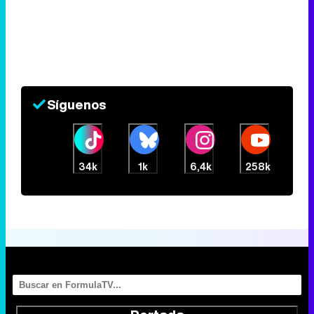
Síguenos
34k
1k
6,4k
258k