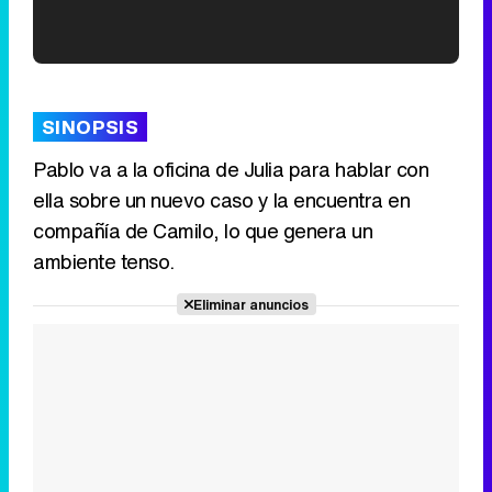
'120 Minutos' celebra sus 2.000 programas en Telemadrid con un vídeo del día a día en la redacción
SINOPSIS
Pablo va a la oficina de Julia para hablar con
ella sobre un nuevo caso y la encuentra en
Tráiler de '33 días', la nueva serie de Atresplayer con Julián Villagrán y José Manuel Poga
compañía de Camilo, lo que genera un
ambiente tenso.
Eliminar anuncios
Tráiler en catalán de 'Ravalear', la nueva serie de HBO Max sobre los fondos buitre
Tráiler de la tercera temporada de 'The Walking Dead: Dead City' de AMC+