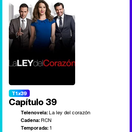
T1
x
39
Capítulo 39
Telenovela:
La ley del corazón
Cadena:
RCN
Temporada:
1