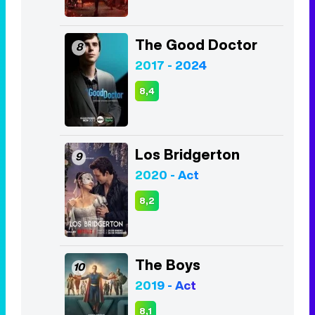
The Good Doctor
8
2017 - 2024
8,4
Los Bridgerton
9
2020 - Act
8,2
The Boys
10
2019 - Act
8,1