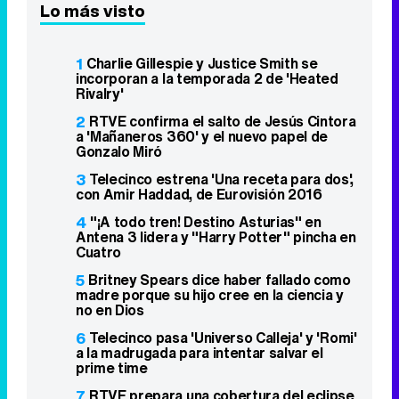
Lo más visto
1
Charlie Gillespie y Justice Smith se
incorporan a la temporada 2 de 'Heated
Rivalry'
2
RTVE confirma el salto de Jesús Cintora
a 'Mañaneros 360' y el nuevo papel de
Gonzalo Miró
3
Telecinco estrena 'Una receta para dos',
con Amir Haddad, de Eurovisión 2016
4
"¡A todo tren! Destino Asturias" en
Antena 3 lidera y "Harry Potter" pincha en
Cuatro
5
Britney Spears dice haber fallado como
madre porque su hijo cree en la ciencia y
no en Dios
6
Telecinco pasa 'Universo Calleja' y 'Romi'
a la madrugada para intentar salvar el
prime time
7
RTVE prepara una cobertura del eclipse