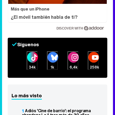
Más que un iPhone
¿El móvil también habla de ti?
DISCOVER WITH
Síguenos
34k
1k
6,4k
258k
Lo más visto
1
Adiós 'Cine de barrio': el programa
abandona La 1 tras más de 30 años