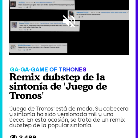
Loaded
:
12.88%
/
Unmute
GA-GA-GAME OF TRHONES
Remix dubstep de la
sintonía de 'Juego de
Tronos'
'Juego de Tronos' está de moda. Su cabecera
y sintonía ha sido versionada mil y una
veces. En esta ocasión, se trata de un remix
dubstep de la popular sintonía.
3.489