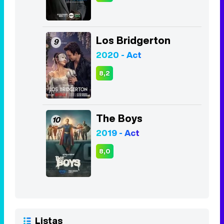
Los Bridgerton
9
2020 - Act
8,2
The Boys
10
2019 - Act
8,0
Listas