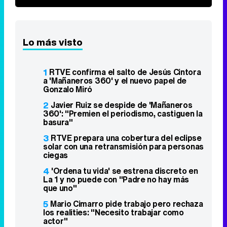
Lo más visto
1
RTVE confirma el salto de Jesús Cintora
a 'Mañaneros 360' y el nuevo papel de
Gonzalo Miró
2
Javier Ruiz se despide de 'Mañaneros
360': "Premien el periodismo, castiguen la
basura"
3
RTVE prepara una cobertura del eclipse
solar con una retransmisión para personas
ciegas
4
'Ordena tu vida' se estrena discreto en
La 1 y no puede con "Padre no hay más
que uno"
5
Mario Cimarro pide trabajo pero rechaza
los realities: "Necesito trabajar como
actor"