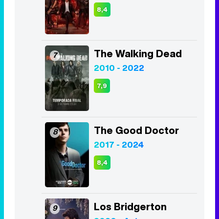
8,4
The Walking Dead
7
2010 - 2022
7,9
The Good Doctor
8
2017 - 2024
8,4
Los Bridgerton
9