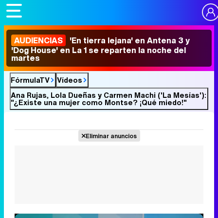
AUDIENCIAS
'En tierra lejana' en Antena 3 y
'Dog House' en La 1 se reparten la noche del
martes
FórmulaTV
Vídeos
Ana Rujas, Lola Dueñas y Carmen Machi ('La Mesías'):
"¿Existe una mujer como Montse? ¡Qué miedo!"
Eliminar anuncios