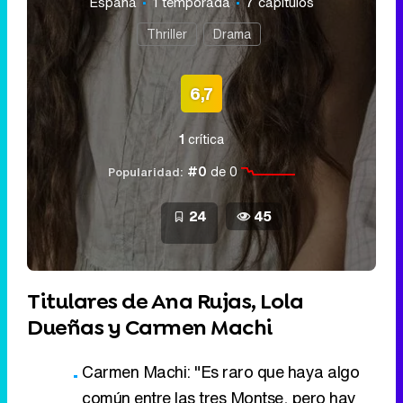
España
1 temporada
7 capítulos
Thriller
Drama
6,7
1
crítica
#0
de 0
Popularidad:
24
45
Titulares de Ana Rujas, Lola
Dueñas y Carmen Machi
Carmen Machi: "Es raro que haya algo
común entre las tres Montse, pero hay