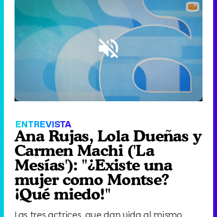
Loaded
:
6.13%
/
Unmute
ENTREVISTA
Ana Rujas, Lola Dueñas y
Carmen Machi ('La
Mesías'): "¿Existe una
mujer como Montse?
¡Qué miedo!"
Las tres actrices, que dan vida al mismo