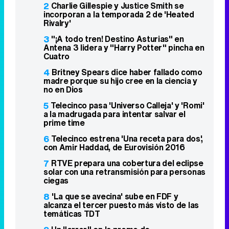
2
Charlie Gillespie y Justice Smith se
incorporan a la temporada 2 de 'Heated
Rivalry'
3
"¡A todo tren! Destino Asturias" en
Antena 3 lidera y "Harry Potter" pincha en
Cuatro
4
Britney Spears dice haber fallado como
madre porque su hijo cree en la ciencia y
no en Dios
5
Telecinco pasa 'Universo Calleja' y 'Romi'
a la madrugada para intentar salvar el
prime time
6
Telecinco estrena 'Una receta para dos',
con Amir Haddad, de Eurovisión 2016
7
RTVE prepara una cobertura del eclipse
solar con una retransmisión para personas
ciegas
8
'La que se avecina' sube en FDF y
alcanza el tercer puesto más visto de las
temáticas TDT