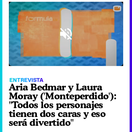
Loaded
:
8.47%
/
Unmute
ENTREVISTA
Aria Bedmar y Laura
Moray ('Monteperdido'):
"Todos los personajes
tienen dos caras y eso
será divertido"