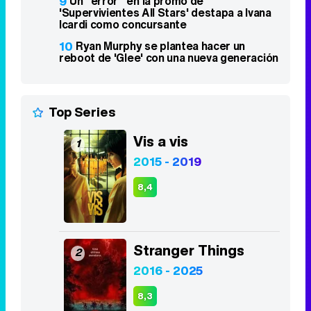
9
Un "error" en la promo de
'Supervivientes All Stars' destapa a Ivana
Icardi como concursante
10
Ryan Murphy se plantea hacer un
reboot de 'Glee' con una nueva generación
Top Series
Vis a vis
1
2015 - 2019
8,4
Stranger Things
2
2016 - 2025
8,3