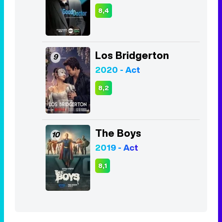
8,4
Los Bridgerton
9
2020 - Act
8,2
The Boys
10
2019 - Act
8,1