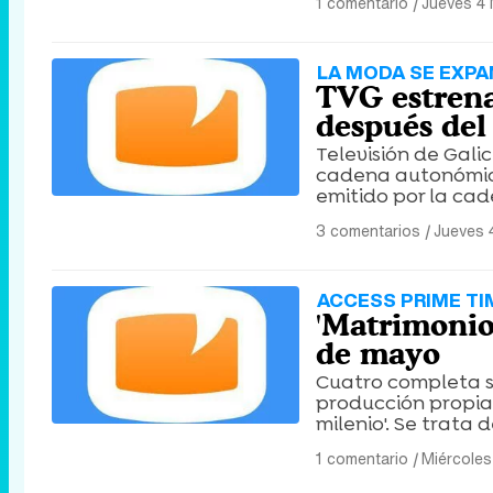
1 comentario
|
Jueves 4
LA MODA SE EXP
TVG estrenar
después del
Televisión de Gali
cadena autonómica 
emitido por la cad
3 comentarios
|
Jueves 
ACCESS PRIME TI
'Matrimonio
de mayo
Cuatro completa s
producción propia,
milenio'. Se trata
1 comentario
|
Miércole