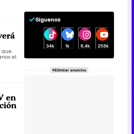
Síguenos
verá
34k
1k
6,4k
258k
a que
anos el
Eliminar anuncios
V en
ción