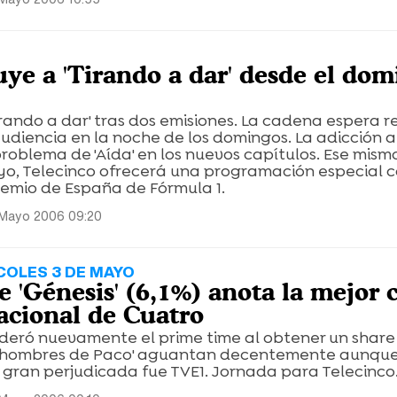
tuye a 'Tirando a dar' desde el do
Tirando a dar' tras dos emisiones. La cadena espera 
udiencia en la noche de los domingos. La adicción a
roblema de 'Aída' en los nuevos capítulos. Ese mism
o, Telecinco ofrecerá una programación especial 
remio de España de Fórmula 1.
 Mayo 2006 09:20
COLES 3 DE MAYO
e 'Génesis' (6,1%) anota la mejor 
nacional de Cuatro
 lideró nuevamente el prime time al obtener un shar
Los hombres de Paco' aguantan decentemente aunqu
 gran perjudicada fue TVE1. Jornada para Telecinco