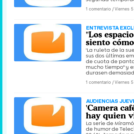
1 comentario
|
Viernes 
ENTREVISTA EXCL
"Los espaci
siento cómo
'La ruleta de la s
sus dos últimas em
de cuota de panta
mucho tiempo" y e
durasen demasiad
1 comentario
|
Viernes 5
AUDIENCIAS JUEV
'Camera café
hay quien v
La serie de Miramó
de humor de Teleci