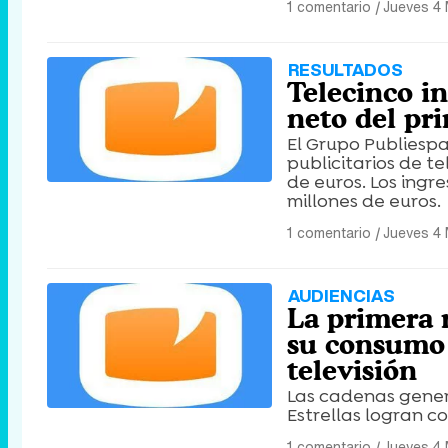
1 comentario
|
Jueves 4
RESULTADOS
Telecinco i
neto del pr
El Grupo Publiespa
publicitarios de te
de euros. Los ingre
millones de euros.
1 comentario
|
Jueves 4
AUDIENCIAS
La primera 
su consumo 
televisión
Las cadenas gener
Estrellas logran c
1 comentario
|
Jueves 4