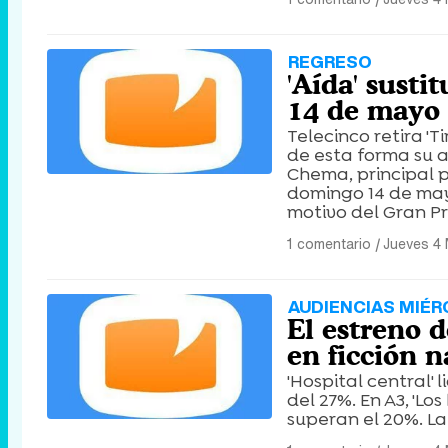
REGRESO
'Aída' susti
14 de mayo
Telecinco retira '
de esta forma su a
Chema, principal p
domingo 14 de may
motivo del Gran P
1 comentario
|
Jueves 4
AUDIENCIAS MIÉR
El estreno d
en ficción 
'Hospital central'
del 27%. En A3, '
superan el 20%. La