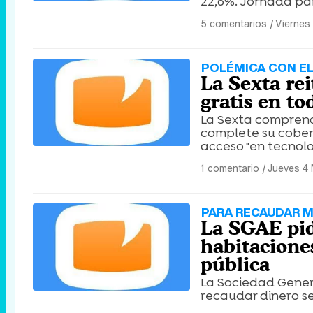
22,6%. Jornada par
5 comentarios
|
Viernes
POLÉMICA CON EL
La Sexta re
gratis en t
La Sexta comprend
complete su cobert
acceso "en tecnolo
1 comentario
|
Jueves 4
PARA RECAUDAR 
La SGAE pid
habitacione
pública
La Sociedad Genera
recaudar dinero se