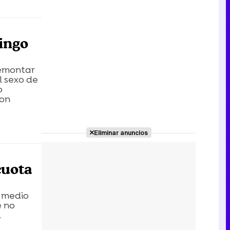
mingo
remontar
l sexo de
o
con
Eliminar anuncios
cuota
e medio
e no
.