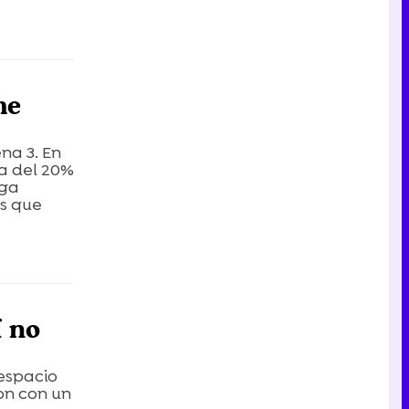
me
na 3. En
ra del 20%
nga
as que
í no
 espacio
on con un