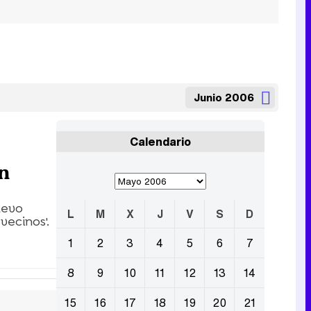
Junio 2006
Calendario
un
uevo
L
M
X
J
V
S
D
vecinos'.
1
2
3
4
5
6
7
8
9
10
11
12
13
14
15
16
17
18
19
20
21