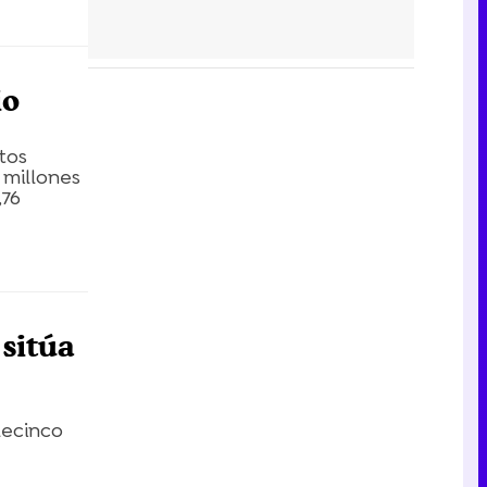
io
tos
 millones
,76
 sitúa
lecinco