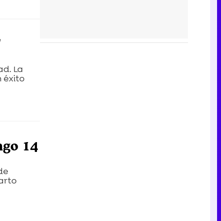
'
ad. La
 éxito
ngo 14
de
arto