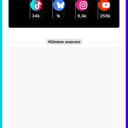
34k
1k
6,4k
258k
Eliminar anuncios