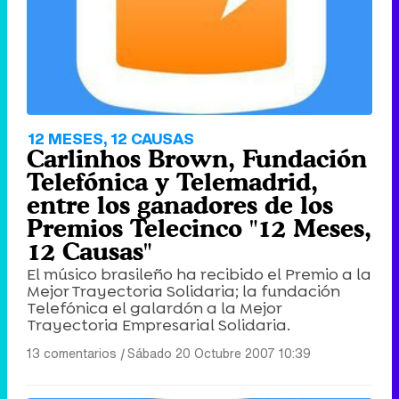
Tráiler de '33 días', la nueva serie de Atresplayer con Julián Villagrán y José Manuel Poga
Tráiler en catalán de 'Ravalear', la nueva serie de HBO Max sobre los fondos buitre
12 MESES, 12 CAUSAS
Carlinhos Brown, Fundación
Telefónica y Telemadrid,
entre los ganadores de los
Premios Telecinco "12 Meses,
Tráiler de la tercera temporada de 'The Walking Dead: Dead City' de AMC+
12 Causas"
El músico brasileño ha recibido el Premio a la
Mejor Trayectoria Solidaria; la fundación
Telefónica el galardón a la Mejor
Trayectoria Empresarial Solidaria.
Canción ganadora de Eurovisión 2026: DARA con "Bangaranga" por Bulgaria
13 comentarios
|
Sábado 20 Octubre 2007 10:39