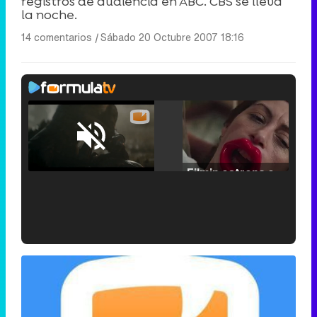
registros de audiencia en ABC. CBS se lleva
la noche.
14 comentarios
|
Sábado 20 Octubre 2007 18:16
Loaded
:
25.30%
/
Unmute
Filmin estrena el tráiler de 'Millennial Mal', su nueva comedia universitaria de la mano de Lorena Iglesias
'120 Minutos' celebra sus 2.000 programas en Telemadrid con un vídeo del día a día en la redacción