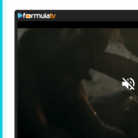
Loaded
:
25.30%