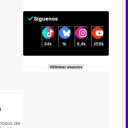
Síguenos
34k
1k
6,4k
258k
Eliminar anuncios
s
mosos de