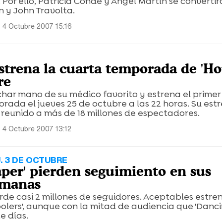
e. Por ello, Patricia Conde y Ángel Martín se converti
 y John Travolta.
 4 Octubre 2007 15:16
strena la cuarta temporada de 'Hou
re
har mano de su médico favorito y estrena el primer
rada el jueves 25 de octubre a las 22 horas. Su est
 reunido a más de 18 millones de espectadores.
 4 Octubre 2007 13:12
. 3 DE OCTUBRE
aper' pierden seguimiento en sus
emanas
erde casi 2 millones de seguidores. Aceptables estre
olers', aunque con la mitad de audiencia que 'Danc
te días.