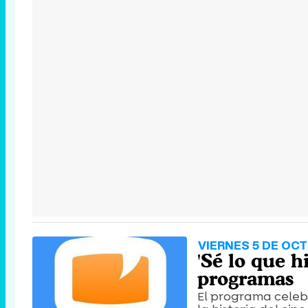
VIERNES 5 DE OC
'Sé lo que h
programas
El programa celeb