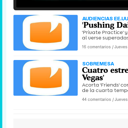
/
Unmute
AUDIENCIAS EE.UU
'Pushing Da
'Private Practice'
al verse superadas
16 comentarios
|
Jueves
SOBREMESA
Cuatro estre
Vegas'
Acorta 'Friends' co
de la cuarta tempo
44 comentarios
|
Jueves