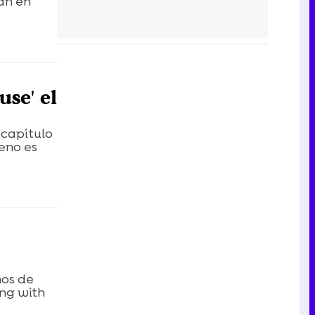
rán en
se' el
 capítulo
reno es
nos de
ing with