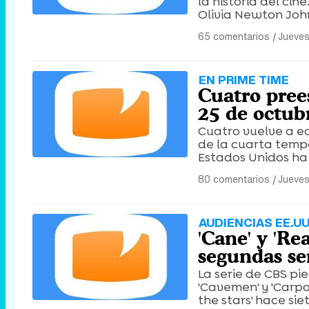
la historia del cin
Olivia Newton John
65 comentarios
|
Jueves
EN PRIME TIME
Cuatro pree
25 de octub
Cuatro vuelve a ec
de la cuarta tempo
Estados Unidos ha
80 comentarios
|
Jueves
AUDIENCIAS EE.UU
'Cane' y 'Re
segundas s
La serie de CBS pi
'Cavemen' y 'Carpo
the stars' hace sie