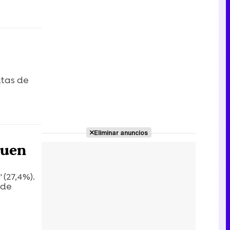
itas de
Eliminar anuncios
buen
(27,4%).
 de