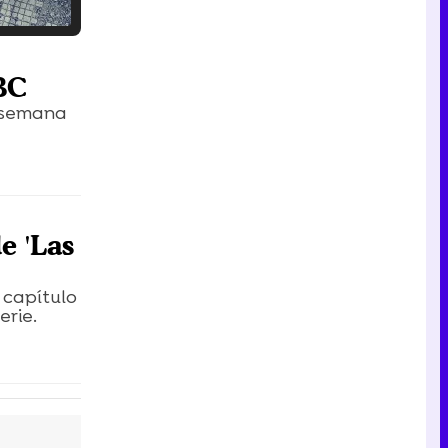
Tráiler en catalán de 'Ravalear', la nueva serie de HBO Max sobre los fondos buitre
BC
a semana
Tráiler de la tercera temporada de 'The Walking Dead: Dead City' de AMC+
e 'Las
o capítulo
Canción ganadora de Eurovisión 2026: DARA con "Bangaranga" por Bulgaria
erie.