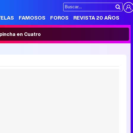
VELAS
FAMOSOS
FOROS
REVISTA 20 AÑOS
' pincha en Cuatro