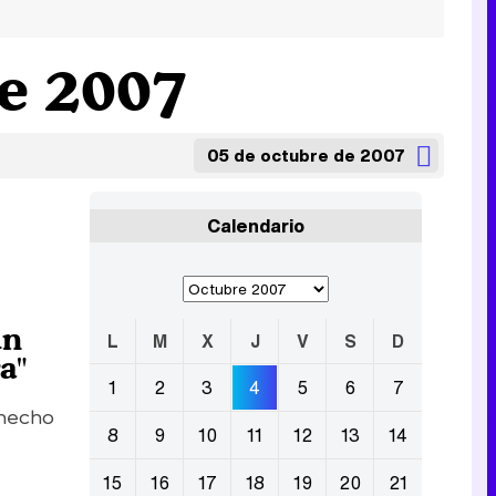
de 2007
05 de octubre de 2007
Calendario
un
L
M
X
J
V
S
D
a"
1
2
3
4
5
6
7
 hecho
8
9
10
11
12
13
14
15
16
17
18
19
20
21