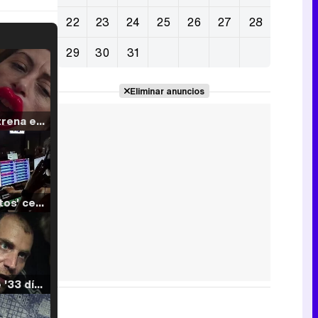
22
23
24
25
26
27
28
29
30
31
Eliminar anuncios
Filmin estrena el tráiler de 'Millennial Mal', su nueva comedia universitaria de la mano de Lorena Iglesias
'120 Minutos' celebra sus 2.000 programas en Telemadrid con un vídeo del día a día en la redacción
Tráiler de '33 días', la nueva serie de Atresplayer con Julián Villagrán y José Manuel Poga