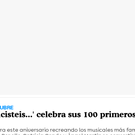
TUBRE
icisteis...' celebra sus 100 primero
ra este aniversario recreando los musicales más fa