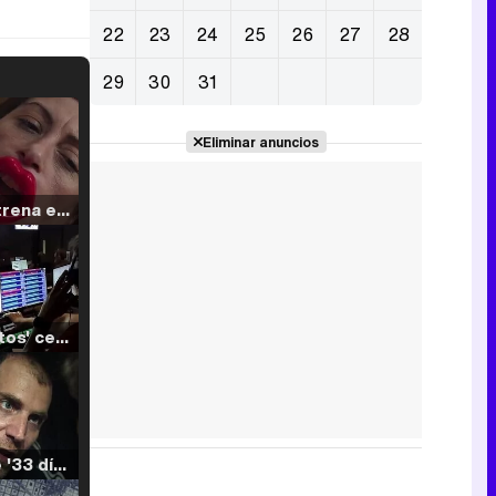
22
23
24
25
26
27
28
29
30
31
Eliminar anuncios
Filmin estrena el tráiler de 'Millennial Mal', su nueva comedia universitaria de la mano de Lorena Iglesias
'120 Minutos' celebra sus 2.000 programas en Telemadrid con un vídeo del día a día en la redacción
Tráiler de '33 días', la nueva serie de Atresplayer con Julián Villagrán y José Manuel Poga