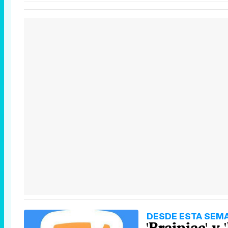
DESDE ESTA SEM
'Brainiac' y