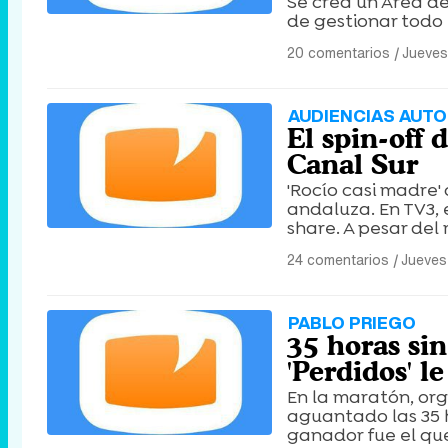
Se crea un Área de
de gestionar todo 
20 comentarios
|
Jueves
AUDIENCIAS AUTO
El spin-off 
Canal Sur
'Rocío casi madre'
andaluza. En TV3, 
share. A pesar del 
24 comentarios
|
Jueves
PABLO PRIEGO
35 horas sin
'Perdidos' l
En la maratón, org
aguantado las 35 h
ganador fue el qu