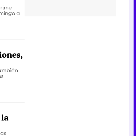
prime
omingo a
iones,
también
os
 la
nas