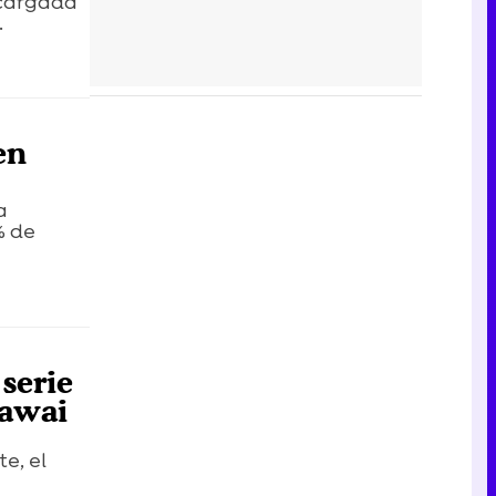
encargada
.
en
a
% de
 serie
Hawai
e, el