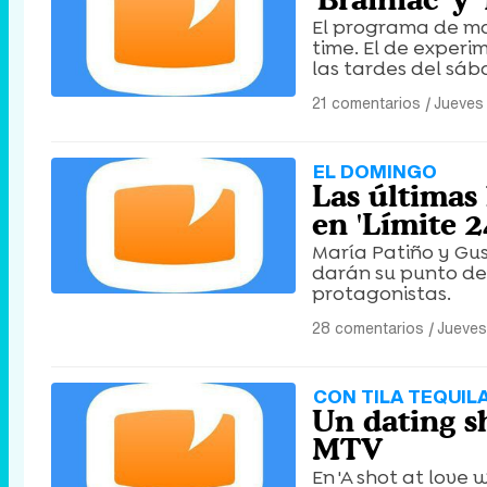
El programa de ma
time. El de experi
las tardes del sáb
21 comentarios
|
Jueves 
EL DOMINGO
Las últimas
en 'Límite 2
María Patiño y Gus
darán su punto de v
protagonistas.
28 comentarios
|
Jueves
CON TILA TEQUIL
Un dating s
MTV
En 'A shot at love 