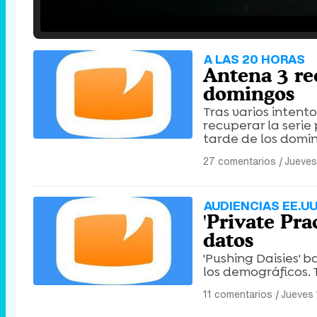
Loaded
:
25.30%
/
Unmute
A LAS 20 HORAS
Antena 3 re
domingos
Tras varios intent
recuperar la seri
tarde de los domin
27 comentarios
|
Jueves
AUDIENCIAS EE.UU
'Private Pra
datos
'Pushing Daisies'
los demográficos. 
11 comentarios
|
Jueves 