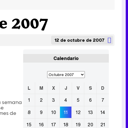
de 2007
12 de octubre de 2007
Calendario
L
M
X
J
V
S
D
1
2
3
4
5
6
7
la semana
se
8
9
10
11
12
13
14
 mes de
15
16
17
18
19
20
21