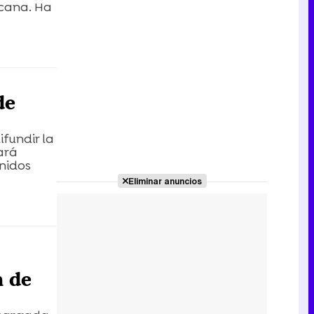
icana. Ha
de
ifundir la
ará
nidos
Eliminar anuncios
n de