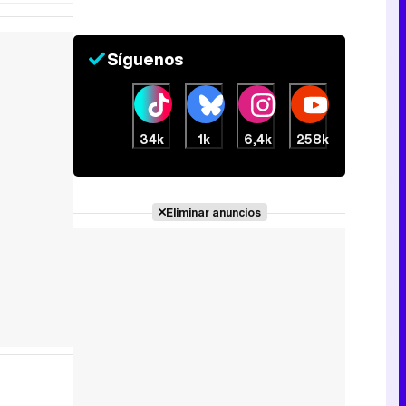
Síguenos
34k
1k
6,4k
258k
Eliminar anuncios