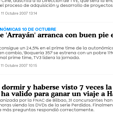
 Cine, adscrita a la Dirección de TVE, que será la 
el proceso de adquisición y desarrollo de proyectos
 11 Octubre 2007 13:14
NÓMICAS 10 DE OCTUBRE
de 'Arrayán' arranca con buen pie 
 consigue un 24,5% en el prime time de la autonómic
en cambio, 'Boqueria 357' se estrena con un pobre 11
mal prime time, TV3 lidera la jornada.
 11 Octubre 2007 10:15
 dormir y haberse visto 7 veces la
e ha valido para ganar un viaje a 
anizada por la FNAC de Bilbao, 31 concursantes han
oras viendo los DVDs de la serie Perdidos. Finalment
e más preguntas respondió correctamente.