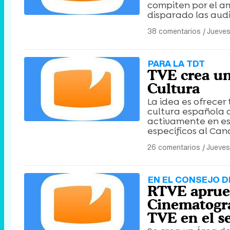
compiten por el a
disparado las audi
38 comentarios
|
Jueves
PARA LA TDT
TVE crea un
Cultura
La idea es ofrecer 
cultura española d
activamente en es
específicos al Cana
26 comentarios
|
Jueves
EN EL CONSEJO D
RTVE aprue
Cinematográ
TVE en el s