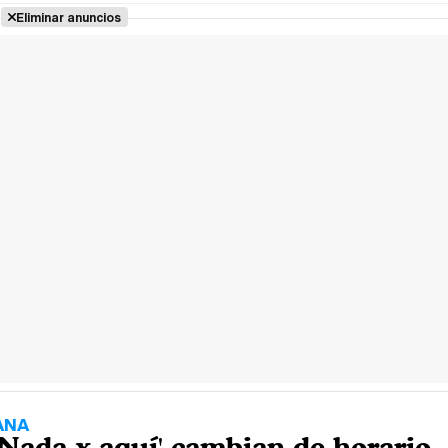
Eliminar anuncios
ANA
 'Nada x aquí' cambian de horario