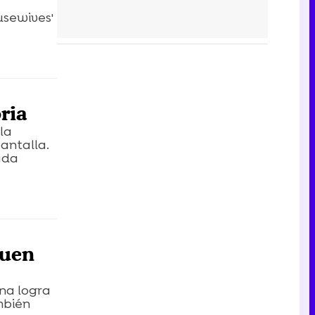
usewives'
ria
la
antalla.
ada
buen
ana logra
mbién