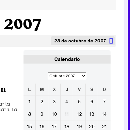
e 2007
23 de octubre de 2007
Calendario
en
L
M
X
J
V
S
D
1
2
3
4
5
6
7
r la
ark. La
8
9
10
11
12
13
14
15
16
17
18
19
20
21