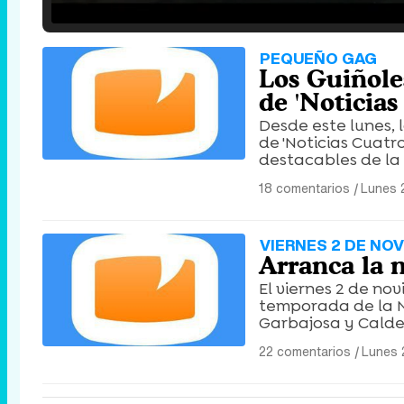
/
Unmute
PEQUEÑO GAG
Los Guiñole
de 'Noticias
Desde este lunes, 
de 'Noticias Cuatr
destacables de la
18 comentarios
|
Lunes 
VIERNES 2 DE NO
Arranca la 
El viernes 2 de no
temporada de la N
Garbajosa y Calder
22 comentarios
|
Lunes 