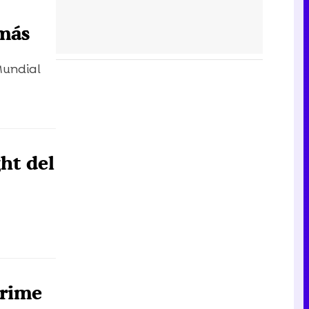
 más
Mundial
ght del
prime