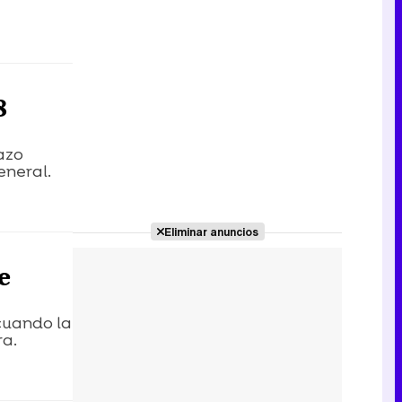
8
cazo
eneral.
Eliminar anuncios
e
cuando la
ra.