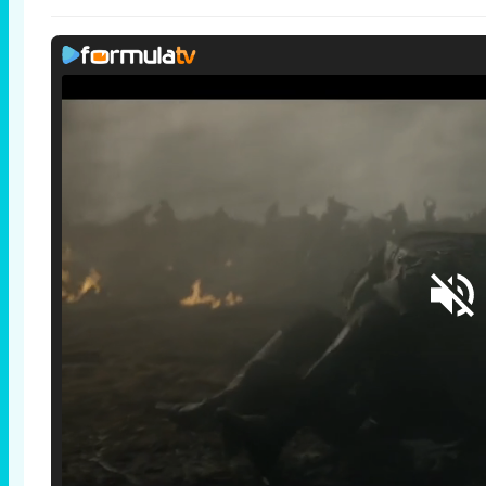
Loaded
:
29.30%