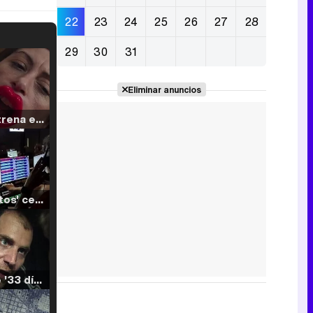
22
23
24
25
26
27
28
29
30
31
Eliminar anuncios
Filmin estrena el tráiler de 'Millennial Mal', su nueva comedia universitaria de la mano de Lorena Iglesias
'120 Minutos' celebra sus 2.000 programas en Telemadrid con un vídeo del día a día en la redacción
Tráiler de '33 días', la nueva serie de Atresplayer con Julián Villagrán y José Manuel Poga