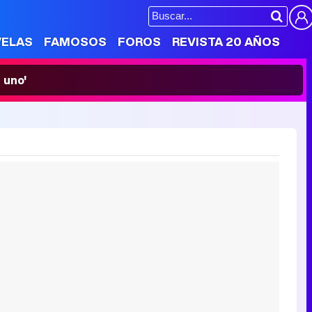
VELAS
FAMOSOS
FOROS
REVISTA 20 AÑOS
 uno'