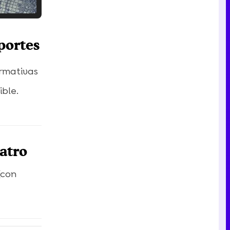
Tráiler en catalán de 'Ravalear', la nueva serie de HBO Max sobre los fondos buitre
portes
ormativas
ible.
Tráiler de la tercera temporada de 'The Walking Dead: Dead City' de AMC+
atro
Canción ganadora de Eurovisión 2026: DARA con "Bangaranga" por Bulgaria
(con