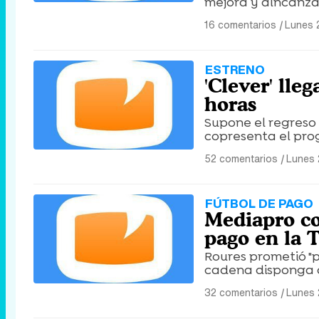
mejora y alncanza 
16 comentarios
|
Lunes 
ESTRENO
'Clever' lle
horas
Supone el regreso d
copresenta el prog
52 comentarios
|
Lunes 
FÚTBOL DE PAGO
Mediapro co
pago en la 
Roures prometió "
cadena disponga d
32 comentarios
|
Lunes 