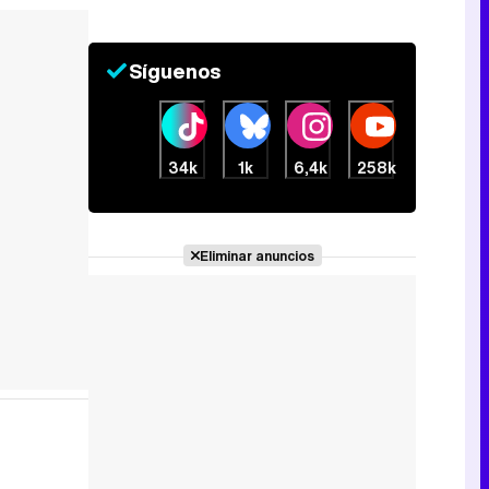
Síguenos
34k
1k
6,4k
258k
Eliminar anuncios