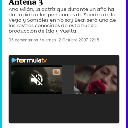
Antena 3
Ana Milán, la actriz que durante un año ha
dado vida a los personajes de Sandra de la
Vega y Sonsóles en 'Yo soy Bea', será uno de
los rostros conocidos de esta nueva
producción de Ida y Vuelta.
95 comentarios
|
Viernes 12 Octubre 2007 22:18
Loaded
:
25.30%
/
Unmute
Filmin estrena el tráiler de 'Millennial Mal', su nueva comedia universitaria de la mano de Lorena Iglesias
'120 Minutos' celebra sus 2.000 programas en Telemadrid con un vídeo del día a día en la redacción