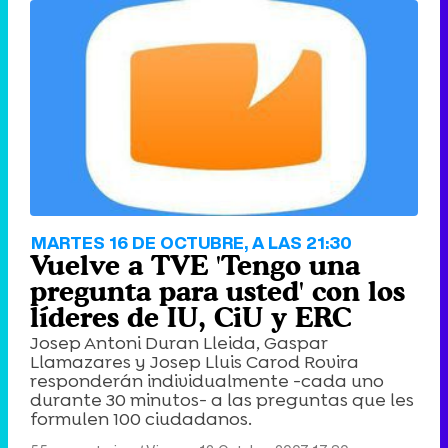
Tráiler de '33 días', la nueva serie de Atresplayer con Julián Villagrán y José Manuel Poga
Tráiler en catalán de 'Ravalear', la nueva serie de HBO Max sobre los fondos buitre
MARTES 16 DE OCTUBRE, A LAS 21:30
Vuelve a TVE 'Tengo una
pregunta para usted' con los
líderes de IU, CiU y ERC
Josep Antoni Duran Lleida, Gaspar
Tráiler de la tercera temporada de 'The Walking Dead: Dead City' de AMC+
Llamazares y Josep Lluis Carod Rovira
responderán individualmente -cada uno
durante 30 minutos- a las preguntas que les
formulen 100 ciudadanos.