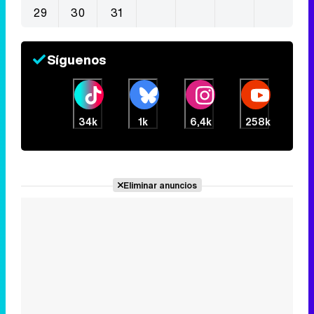
29
30
31
Síguenos
34k
1k
6,4k
258k
Eliminar anuncios