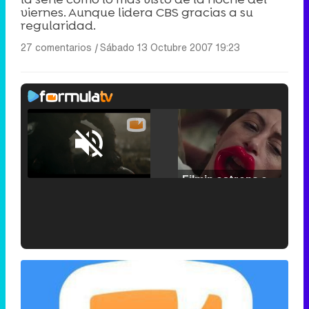
viernes. Aunque lidera CBS gracias a su
regularidad.
27 comentarios
|
Sábado 13 Octubre 2007 19:23
Loaded
:
25.30%
/
Unmute
Filmin estrena el tráiler de 'Millennial Mal', su nueva comedia universitaria de la mano de Lorena Iglesias
'120 Minutos' celebra sus 2.000 programas en Telemadrid con un vídeo del día a día en la redacción