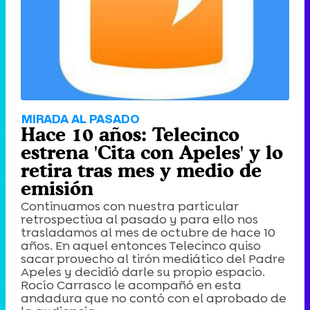
Tráiler de '33 días', la nueva serie de Atresplayer con Julián Villagrán y José Manuel Poga
Tráiler en catalán de 'Ravalear', la nueva serie de HBO Max sobre los fondos buitre
MIRADA AL PASADO
Hace 10 años: Telecinco
estrena 'Cita con Apeles' y lo
retira tras mes y medio de
emisión
Tráiler de la tercera temporada de 'The Walking Dead: Dead City' de AMC+
Continuamos con nuestra particular
retrospectiva al pasado y para ello nos
trasladamos al mes de octubre de hace 10
años. En aquel entonces Telecinco quiso
sacar provecho al tirón mediático del Padre
Canción ganadora de Eurovisión 2026: DARA con "Bangaranga" por Bulgaria
Apeles y decidió darle su propio espacio.
Rocío Carrasco le acompañó en esta
andadura que no contó con el aprobado de