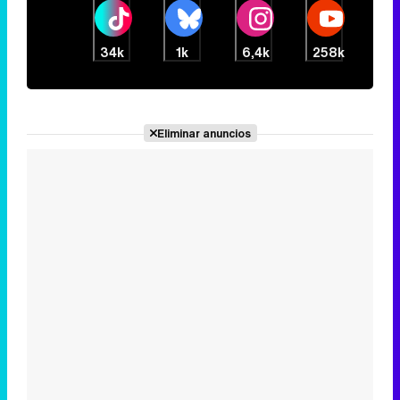
34k
1k
6,4k
258k
Eliminar anuncios