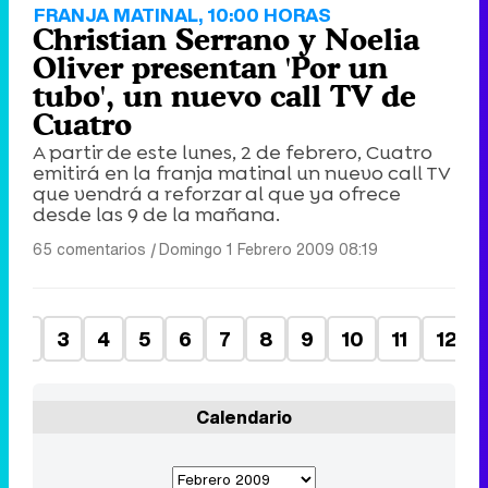
FRANJA MATINAL, 10:00 HORAS
Christian Serrano y Noelia
Oliver presentan 'Por un
tubo', un nuevo call TV de
Cuatro
A partir de este lunes, 2 de febrero, Cuatro
emitirá en la franja matinal un nuevo call TV
que vendrá a reforzar al que ya ofrece
desde las 9 de la mañana.
65 comentarios
|
Domingo 1 Febrero 2009 08:19
2
3
4
5
6
7
8
9
10
11
12
Calendario