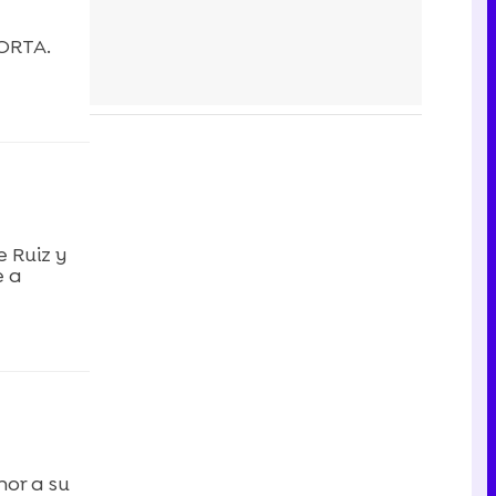
FORTA.
 Ruiz y
e a
or a su