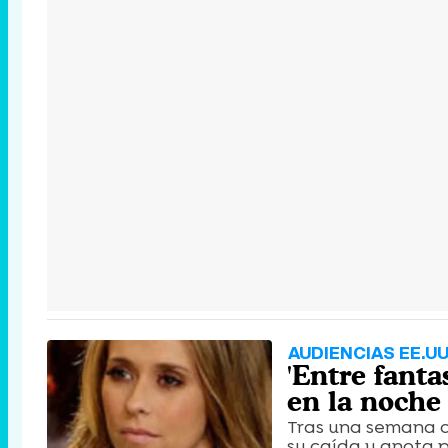
AUDIENCIAS EE.UU
'Entre fant
en la noche 
Tras una semana de
su caída y anota p