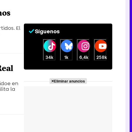
hos
idos. El
Síguenos
.
34k
1k
6,4k
258k
Real
Eliminar anuncios
nidoe en
ita la