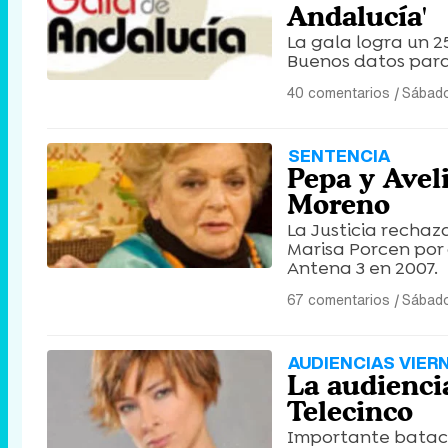
Andalucía'
La gala logra un 2
Buenos datos para 
40 comentarios
|
Sábado
SENTENCIA
Pepa y Avel
Moreno
La Justicia rechaz
Marisa Porcen por
Antena 3 en 2007.
67 comentarios
|
Sábado
AUDIENCIAS VIER
La audiencia
Telecinco
Importante bataca