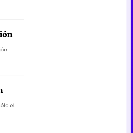
sión
ión
n
ólo el