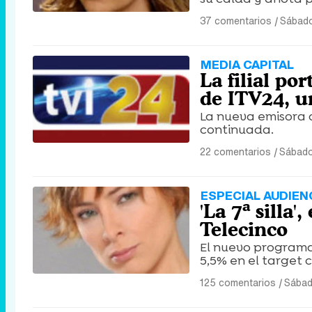
37 comentarios
|
Sábado
MEDIA CAPITAL
La filial po
de ITV24, u
La nueva emisora 
continuada.
22 comentarios
|
Sábado
ESPECIAL AUDIEN
'La 7ª silla
Telecinco
El nuevo programa d
5,5% en el target 
125 comentarios
|
Sábad