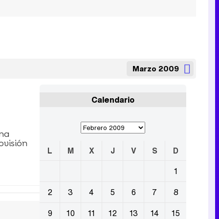
Marzo 2009
Calendario
una
ovisión
L
M
X
J
V
S
D
1
2
3
4
5
6
7
8
9
10
11
12
13
14
15