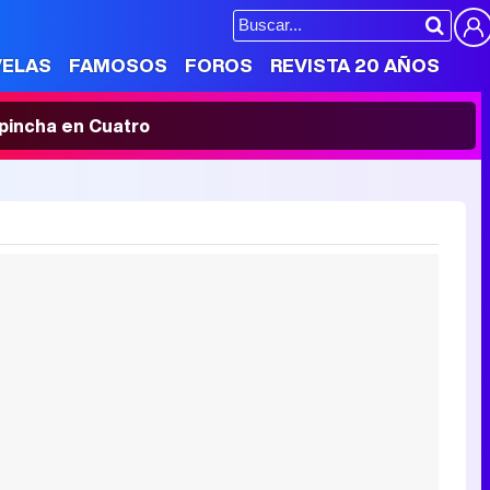
VELAS
FAMOSOS
FOROS
REVISTA 20 AÑOS
' pincha en Cuatro