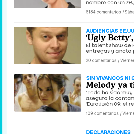
nombre con un 7%, 
6184 comentarios
|
Sába
AUDIENCIAS EE.UU
'Ugly Betty'
El talent show de 
entregas y anota 
20 comentarios
|
Vierne
SIN VIVANCOS NI 
Melody ya t
"Todo ha sido muy 
asegura la cantan
'Eurovisión 09: el re
109 comentarios
|
Viern
DECLARACIONES