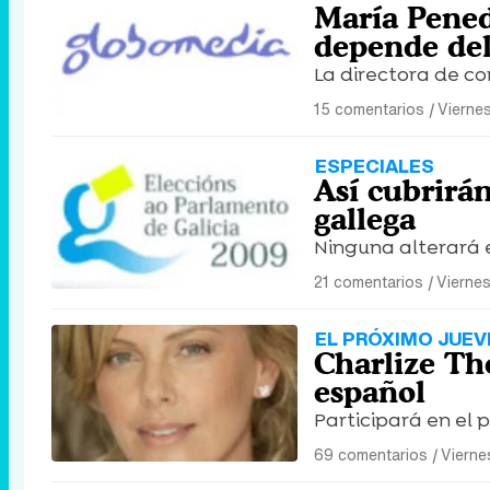
María Penedo
depende del
La directora de c
15 comentarios
|
Vierne
ESPECIALES
Así cubrirán
gallega
Ninguna alterará e
21 comentarios
|
Vierne
EL PRÓXIMO JUEV
Charlize Th
español
Participará en el
69 comentarios
|
Vierne