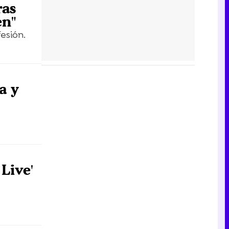
ras
en"
esión.
a y
Live'