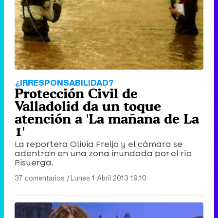
Tráiler de '33 días', la nueva serie de Atresplayer con Julián Villagrán y José Manuel Poga
Tráiler en catalán de 'Ravalear', la nueva serie de HBO Max sobre los fondos buitre
¿IRRESPONSABILIDAD?
Protección Civil de
Valladolid da un toque
atención a 'La mañana de La
1'
Tráiler de la tercera temporada de 'The Walking Dead: Dead City' de AMC+
La reportera Olivia Freijo y el cámara se
adentran en una zona inundada por el río
Pisuerga.
37 comentarios
|
Lunes 1 Abril 2013 19:10
Canción ganadora de Eurovisión 2026: DARA con "Bangaranga" por Bulgaria