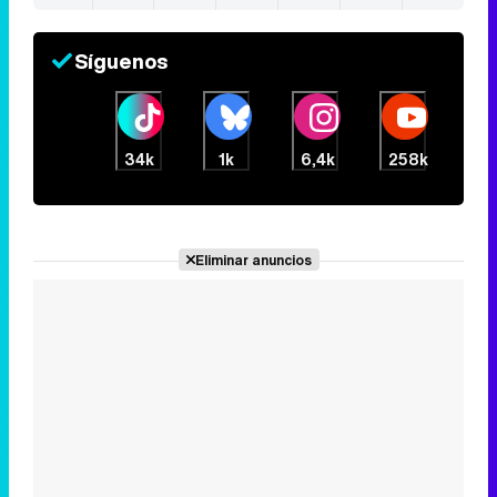
Síguenos
34k
1k
6,4k
258k
Eliminar anuncios