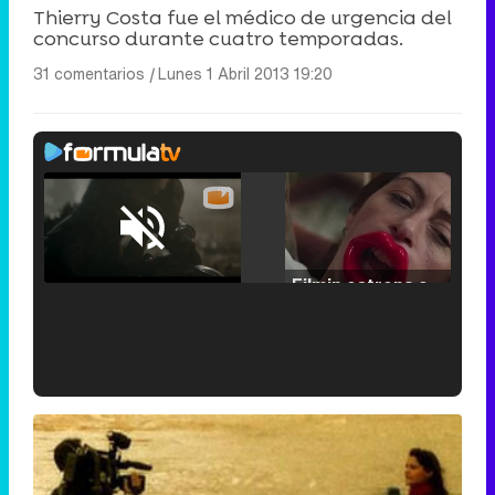
Thierry Costa fue el médico de urgencia del
concurso durante cuatro temporadas.
31 comentarios
|
Lunes 1 Abril 2013 19:20
Loaded
:
29.30%
/
Unmute
Filmin estrena el tráiler de 'Millennial Mal', su nueva comedia universitaria de la mano de Lorena Iglesias
'120 Minutos' celebra sus 2.000 programas en Telemadrid con un vídeo del día a día en la redacción