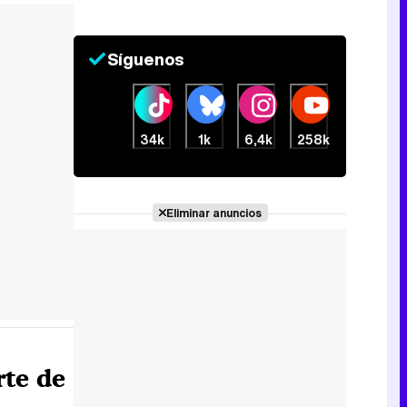
Síguenos
34k
1k
6,4k
258k
Eliminar anuncios
rte de