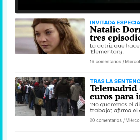
25.30%
/
Unmute
INVITADA ESPECI
Natalie Dor
tres episodi
La actriz que hace
'Elementary.
16 comentarios
|
Miércol
TRAS LA SENTENC
Telemadrid 
euros para 
"No queremos el di
trabajo", afirma el
20 comentarios
|
Miérco