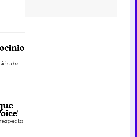
u
ocinio
sión de
 que
oice'
 respecto