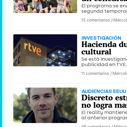
El programa se en
segunda tempora
15 comentarios
|
Miércol
INVESTIGACIÓN
Hacienda du
cultural
Se está investigan
publicidad en TVE.
11 comentarios
|
Miércol
AUDIENCIAS EEUU 
Discreto es
no logra man
El reality mantien
al anterior progr
48 comentarios
|
Miércol