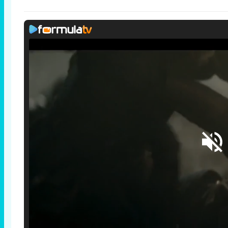
Loaded
: