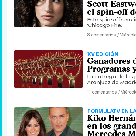
Scott East
el spin-off d
Este spin-off será
'Chicago Fire'.
8 comentarios
|
Miércole
XV EDICIÓN
Ganadores de
Programas 
La entrega de los 
Aranjuez de Madri
11 comentarios
|
Miércol
FORMULATV EN L
Kiko Hernán
en los gran
Mercedes Mi