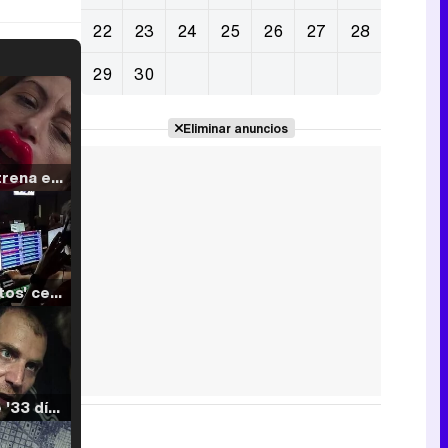
22
23
24
25
26
27
28
29
30
Eliminar anuncios
Filmin estrena el tráiler de 'Millennial Mal', su nueva comedia universitaria de la mano de Lorena Iglesias
'120 Minutos' celebra sus 2.000 programas en Telemadrid con un vídeo del día a día en la redacción
Tráiler de '33 días', la nueva serie de Atresplayer con Julián Villagrán y José Manuel Poga