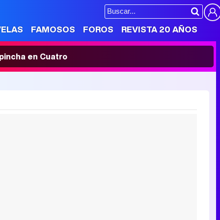
VELAS
FAMOSOS
FOROS
REVISTA 20 AÑOS
' pincha en Cuatro