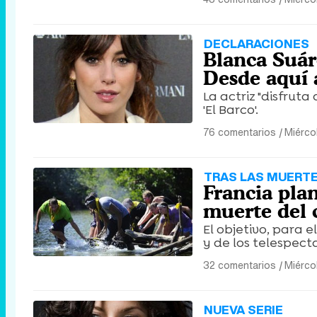
DECLARACIONES
Blanca Suáre
Desde aquí 
La actriz "disfrut
'El Barco'.
76 comentarios
|
Miérco
TRAS LAS MUERT
Francia plan
muerte del 
El objetivo, para 
y de los telespect
32 comentarios
|
Miérco
NUEVA SERIE