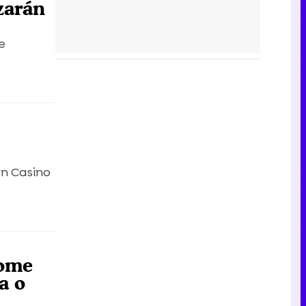
zarán
e
an Casino
dome
a o