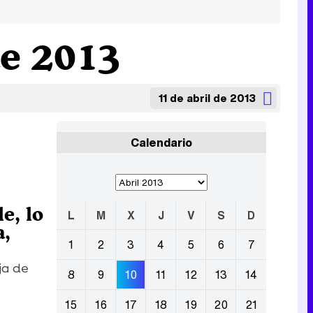
de 2013
11 de abril de 2013
Calendario
e, lo
L
M
X
J
V
S
D
a,
1
2
3
4
5
6
7
ja de
8
9
10
11
12
13
14
15
16
17
18
19
20
21