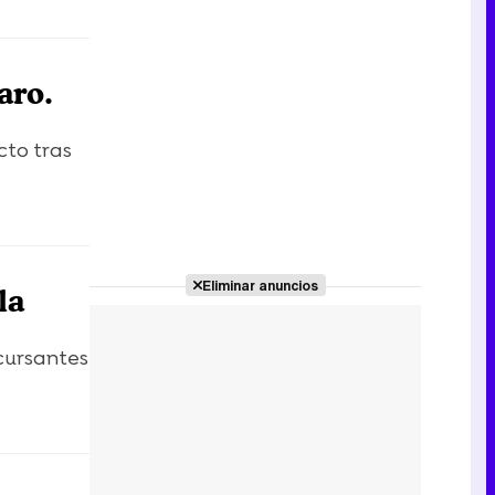
aro.
cto tras
Eliminar anuncios
la
ncursantes