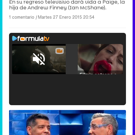
En su regreso televisivo dará vida a Paige, la
hija de Andrew Finney (Ian McShane).
1 comentario
|
Martes 27 Enero 2015 20:54
Loaded
:
25.30%
/
Unmute
Filmin estrena el tráiler de 'Millennial Mal', su nueva comedia universitaria de la mano de Lorena Iglesias
'120 Minutos' celebra sus 2.000 programas en Telemadrid con un vídeo del día a día en la redacción