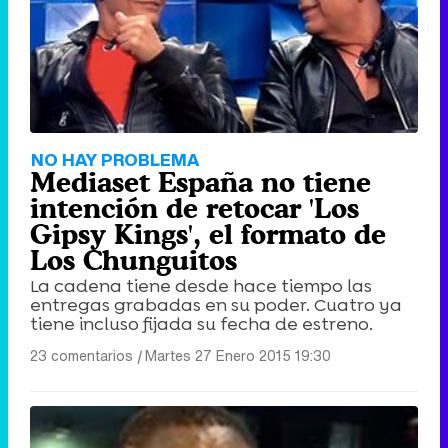
Tráiler de '33 días', la nueva serie de Atresplayer con Julián Villagrán y José Manuel Poga
Tráiler en catalán de 'Ravalear', la nueva serie de HBO Max sobre los fondos buitre
NO HAY PROBLEMA
Mediaset España no tiene
intención de retocar 'Los
Gipsy Kings', el formato de
Los Chunguitos
Tráiler de la tercera temporada de 'The Walking Dead: Dead City' de AMC+
La cadena tiene desde hace tiempo las
entregas grabadas en su poder. Cuatro ya
tiene incluso fijada su fecha de estreno.
23 comentarios
|
Martes 27 Enero 2015 19:30
Canción ganadora de Eurovisión 2026: DARA con "Bangaranga" por Bulgaria