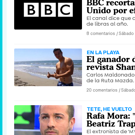
BBC recorta
Unido por ef
El canal dice que 
de libras al año.
8 comentarios
|
Sábado 
EN LA PLAYA
El ganador d
revista Sha
Carlos Maldonado 
de la Ruta Mazda.
20 comentarios
|
Sábado
TETE, HE VUELTO
Rafa Mora: 
Beatriz Trap
El extronista de '