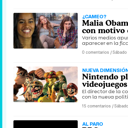
¿CAMEO?
Malia Obama 
con motivo
Varios medios apun
aparecer en la fi
0 comentarios
|
Sábado 
NUEVA DIMENSIÓ
Nintendo pl
videojuegos 
El director de la 
con la nueva polít
15 comentarios
|
Sábado 
AL PARO