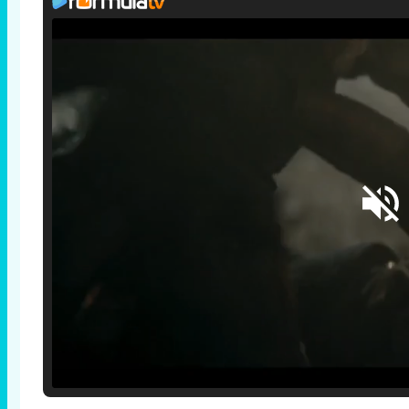
Loaded
:
25.30%
/
Unmute