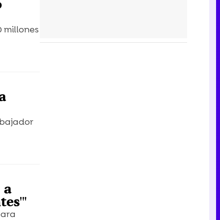
o
 millones
a
mbajador
 a
tes'"
para