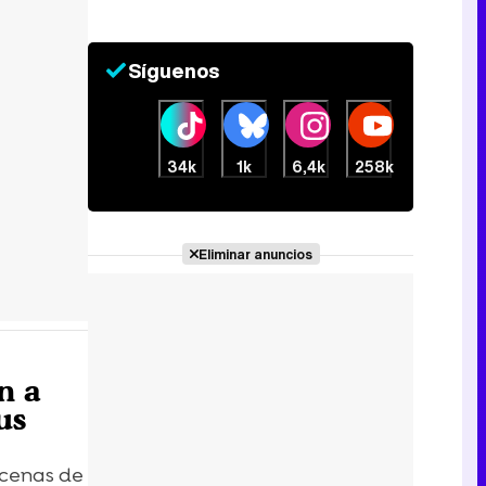
Síguenos
34k
1k
6,4k
258k
Eliminar anuncios
n a
us
scenas de