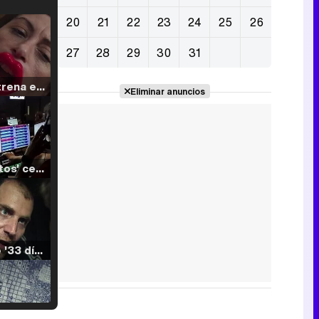
20
21
22
23
24
25
26
27
28
29
30
31
Filmin estrena el tráiler de 'Millennial Mal', su nueva comedia universitaria de la mano de Lorena Iglesias
Eliminar anuncios
'120 Minutos' celebra sus 2.000 programas en Telemadrid con un vídeo del día a día en la redacción
Tráiler de '33 días', la nueva serie de Atresplayer con Julián Villagrán y José Manuel Poga