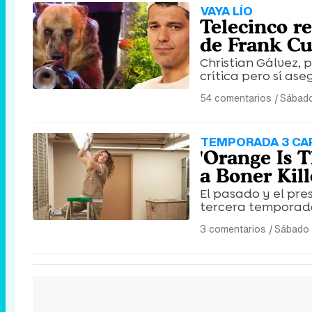
VAYA LÍO
Telecinco re
de Frank Cue
Christian Gálvez,
crítica pero sí ase
54 comentarios
|
Sábado
TEMPORADA 3 CAP
'Orange Is 
a Boner Kill
El pasado y el pre
tercera temporad
3 comentarios
|
Sábado 