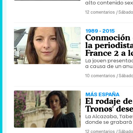
alto contenido se
12 comentarios
|
Sábado 
1989 - 2015
Conmoción e
la periodist
France 2 a l
La joven presenta
a causa de un anu
10 comentarios
|
Sábado 
MÁS ESPAÑA
El rodaje d
Tronos' des
La Alcazaba, Tabe
donde se grabará 
12 comentarios
|
Sábado 