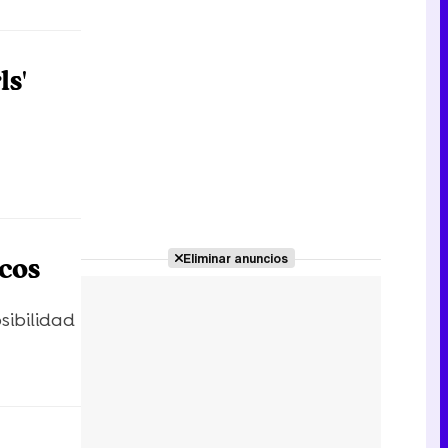
ls'
Eliminar anuncios
cos
sibilidad