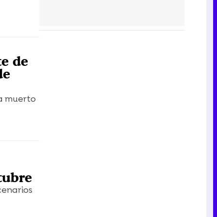
te de
de
ha muerto
tubre
cenarios