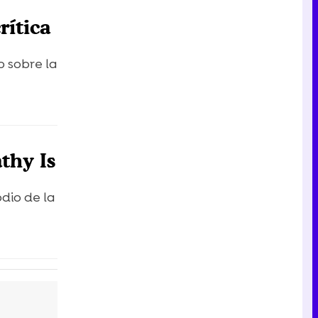
Tráiler en catalán de 'Ravalear', la nueva serie de HBO Max sobre los fondos buitre
rítica
o sobre la
Tráiler de la tercera temporada de 'The Walking Dead: Dead City' de AMC+
thy Is
Canción ganadora de Eurovisión 2026: DARA con "Bangaranga" por Bulgaria
odio de la