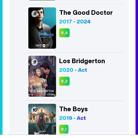
Los Bridgerton
9
2020 - Act
8,2
The Boys
10
2019 - Act
8,1
Listas