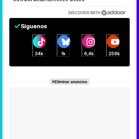
34k
1k
6,4k
258k
Eliminar anuncios