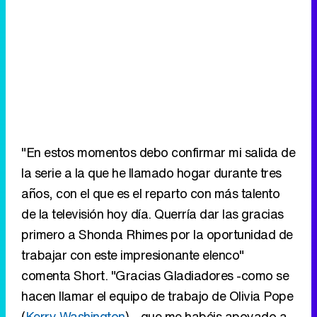
"En estos momentos debo confirmar mi salida de
la serie a la que he llamado hogar durante tres
años, con el que es el reparto con más talento
de la televisión hoy día. Querría dar las gracias
primero a Shonda Rhimes por la oportunidad de
trabajar con este impresionante elenco"
comenta Short. "Gracias Gladiadores -como se
hacen llamar el equipo de trabajo de Olivia Pope
(
Kerry Washington
)-, que me habéis apoyado a
lo largo de mi carrera y, por su puesto, a ABC y
Shondaland por permitirme interpretar un papel
tan importante en 'Scandal'. Con el cual he
disfrutado cada minuto. Todo tiene un final y,