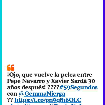
¡Ojo, que vuelve la pelea entre
Pepe Navarro y Xavier Sardá 30
años después! ????
#59Segundos
con
@GemmaNierga
??
https://t.co/pn9qfh6OLC