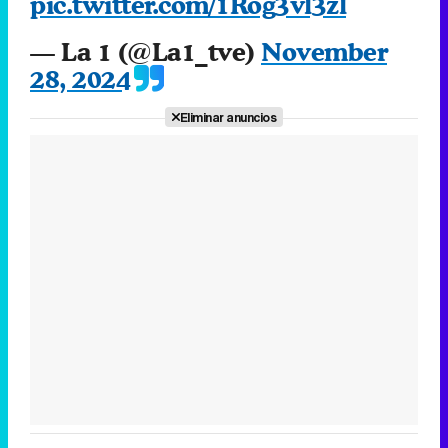
pic.twitter.com/1Rog3vl3zl
— La 1 (@La1_tve)
November
28, 2024
Eliminar anuncios