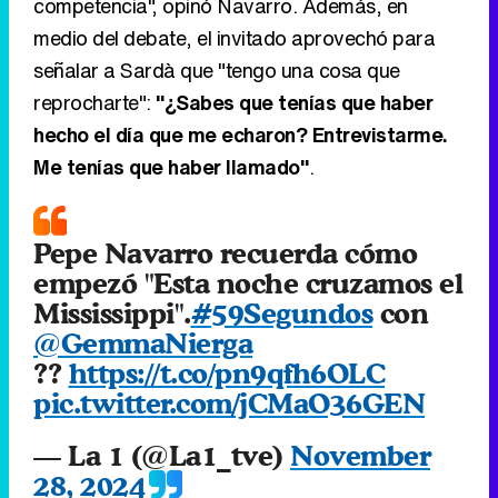
competencia", opinó Navarro. Además, en
medio del debate, el invitado aprovechó para
señalar a Sardà que "tengo una cosa que
reprocharte":
"¿Sabes que tenías que haber
hecho el día que me echaron? Entrevistarme.
Me tenías que haber llamado"
.
Pepe Navarro recuerda cómo
empezó "Esta noche cruzamos el
Mississippi".
#59Segundos
con
@GemmaNierga
??
https://t.co/pn9qfh6OLC
pic.twitter.com/jCMaO36GEN
— La 1 (@La1_tve)
November
28, 2024