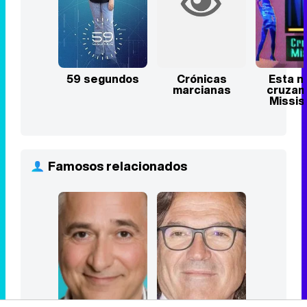
59 segundos
Crónicas
Esta n
marcianas
cruzam
Missis
Famosos relacionados