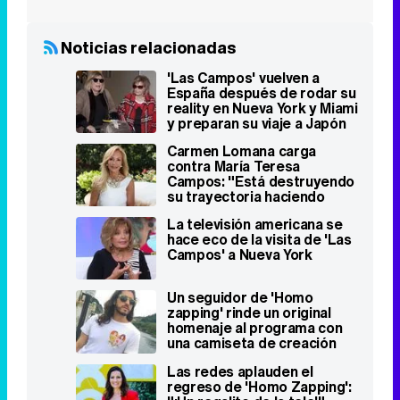
Noticias relacionadas
'Las Campos' vuelven a
España después de rodar su
reality en Nueva York y Miami
y preparan su viaje a Japón
Carmen Lomana carga
contra María Teresa
Campos: "Está destruyendo
su trayectoria haciendo
mamarrachadas"
La televisión americana se
hace eco de la visita de 'Las
Campos' a Nueva York
Un seguidor de 'Homo
zapping' rinde un original
homenaje al programa con
una camiseta de creación
propia
Las redes aplauden el
regreso de 'Homo Zapping':