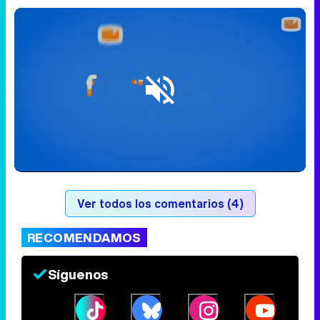
Loaded
:
16.68%
/
Unmute
Ver todos los comentarios (4)
RECOMENDAMOS
Síguenos