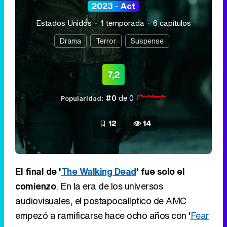
2023 - Act
Estados Unidos
1 temporada
6 capítulos
Drama
Terror
Suspense
7,2
#0
de 0
Popularidad:
12
14
El final de '
The Walking Dead
' fue solo el
comienzo
. En la era de los universos
audiovisuales, el postapocalíptico de AMC
empezó a ramificarse hace ocho años con '
Fear