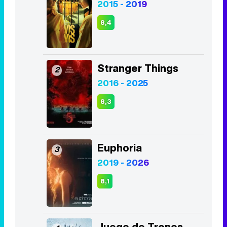
'Fear The Walking Dead'
salta en el tiempo en el
tráiler de la octava y última
temporada
Top Series
Vis a vis
1
2015 - 2019
8,4
Stranger Things
2
2016 - 2025
8,3