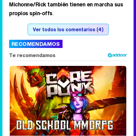
isla se ha infestado de caminantes que
recorren tanto las calles como los inmensos
edificios
de la Gran Manzana, por los cuales
tendrán que aventurarse los personajes de
Jeffrey Dean Morgan
y
Lauren Cohan
en esta
improbable colaboración. Después de 'Dead
City', AMC+ tendrá otros dos ases
postapocalípticos, ya que
Daryl y
Michonne/Rick también tienen en marcha sus
propios spin-offs
.
Ver todos los comentarios (4)
RECOMENDAMOS