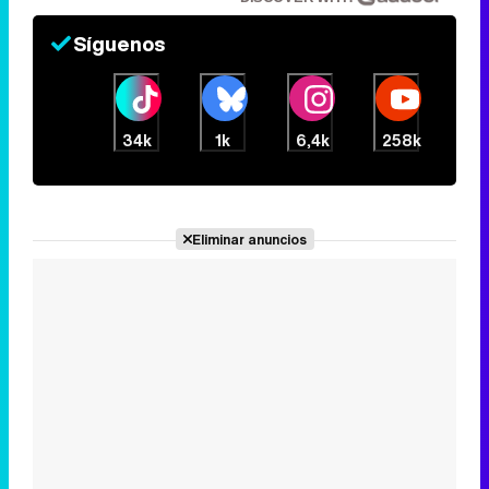
Todos lo haremos en 2026
Así será tu día a día en 2026
DISCOVER WITH
Síguenos
34k
1k
6,4k
258k