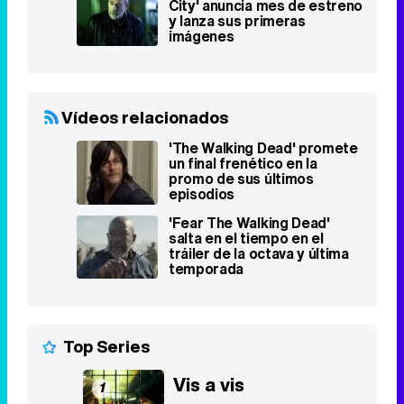
estrenos de los próximos
spin-offs
Jeffrey Dean Morgan se
rompió los dos pies durante
el rodaje de 'The Walking
Dead'
Así ha sido el final de 'The
Walking Dead', con antiguos
personajes y la última lucha
contra la Mancomunidad
'The Walking Dead: Dead
City' anuncia mes de estreno
y lanza sus primeras
imágenes
Vídeos relacionados
'The Walking Dead' promete
un final frenético en la
promo de sus últimos
episodios