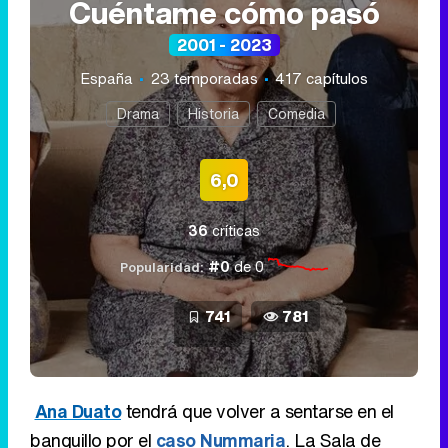
Cuéntame cómo pasó
2001 - 2023
España
23 temporadas
417 capítulos
Drama
Historia
Comedia
6,0
36
críticas
#0
de 0
Popularidad:
741
781
Ana Duato
tendrá que volver a sentarse en el
banquillo por el
caso Nummaria
. La Sala de