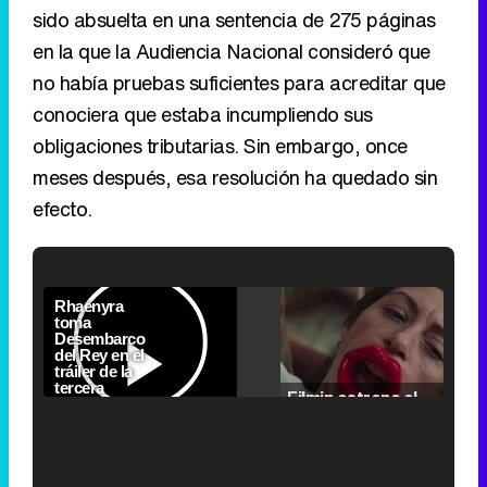
sido absuelta en una sentencia de 275 páginas
en la que la Audiencia Nacional consideró que
no había pruebas suficientes para acreditar que
conociera que estaba incumpliendo sus
obligaciones tributarias. Sin embargo, once
meses después, esa resolución ha quedado sin
efecto.
Video
Player
is
Loaded
:
loading.
0.00%
Picture-
Fullscr
Current
0:00
/
Duration
2:24
Remaining
-
2:24
in-
Pause
Unmute
Seek
Seek
Picture
Filmin estrena el tráiler de 'Millennial Mal', su nueva comedia universitaria de la mano de Lorena Iglesias
back
forward
20
30
seconds
seconds
Time
Time