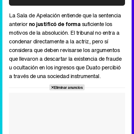
'120 Minutos' celebra sus 2.000 programas en Telemadrid con un vídeo del día a día en la redacción
La Sala de Apelación entiende que la sentencia
anterior
no justificó de forma
suficiente los
motivos de la absolución. El tribunal no entra a
condenar directamente a la actriz, pero sí
Tráiler de '33 días', la nueva serie de Atresplayer con Julián Villagrán y José Manuel Poga
considera que deben revisarse los argumentos
que llevaron a descartar la existencia de fraude
u ocultación en los ingresos que Duato percibió
a través de una sociedad instrumental.
Tráiler en catalán de 'Ravalear', la nueva serie de HBO Max sobre los fondos buitre
Eliminar anuncios
Tráiler de la tercera temporada de 'The Walking Dead: Dead City' de AMC+