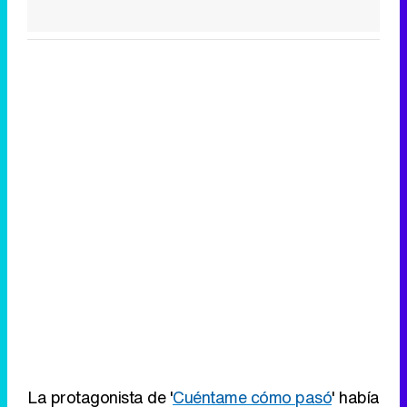
La protagonista de '
Cuéntame cómo pasó
' había