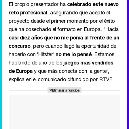
concurso
, pero cuando llegó la oportunidad de
hacerlo con 'Hitster'
no me lo pensé
. Estamos
hablando de uno de los
juegos más vendidos
Tráiler en catalán de 'Ravalear', la nueva serie de HBO Max sobre los fondos buitre
de Europa
y que más conecta con la gente",
explica en el comunicado difundido por RTVE.
Eliminar anuncios
Tráiler de la tercera temporada de 'The Walking Dead: Dead City' de AMC+
Canción ganadora de Eurovisión 2026: DARA con "Bangaranga" por Bulgaria