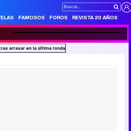
Loaded
:
50.95%
VELAS
FAMOSOS
FOROS
REVISTA 20 AÑOS
Unmute
Teo Bok: "'Dúos increíbles' es un nuevo comienzo para mí en una parte del mundo que todavía no conozco"
10
ras arrasar en la última ronda