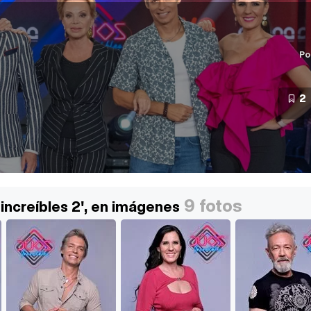
Po
2
9 fotos
increíbles 2', en imágenes