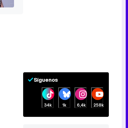
Síguenos
34k
1k
6,4k
258k