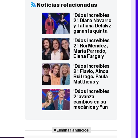
Noticias relacionadas
'Dúos increíbles
2': Diana Navarro
y Tatiana Delalvz
ganan la quinta
gala tras un
'Dúos increíbles
sorpaso en la
2': Roi Méndez,
última ronda
María Parrado,
Elena Farga y
José Otero,
'Dúos increíbles
segunda tanda
2': Flavio, Ainoa
de juniors
Buitrago, Paula
eliminados
Mattheus y
Maximiliano
'Dúos increíbles
Calvo, primeros
2' avanza
juniors
cambios en su
eliminados
mecánica y "un
nivel superior" a
la primera
edición
Eliminar anuncios