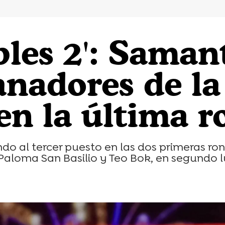
bles 2': Sama
nadores de la 
 en la última 
o al tercer puesto en las dos primeras rond
 Paloma San Basilio y Teo Bok, en segundo l