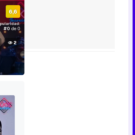
6,6
pularidad:
#0
de 0
2