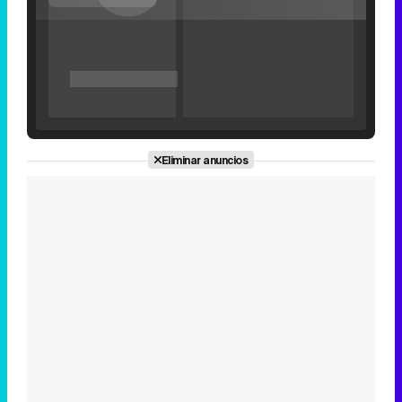
'120 Minutos' celebra sus 2.000 programas en Telemadrid con un vídeo del día a día en la redacción
Eliminar anuncios
Tráiler de '33 días', la nueva serie de Atresplayer con Julián Villagrán y José Manuel Poga
Tráiler en catalán de 'Ravalear', la nueva serie de HBO Max sobre los fondos buitre
Tráiler de la tercera temporada de 'The Walking Dead: Dead City' de AMC+