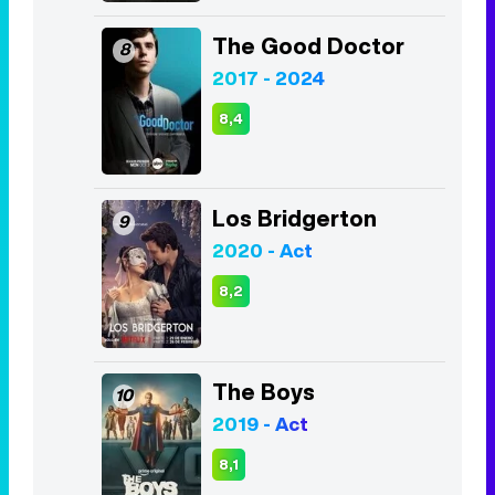
Los Bridgerton
9
2020 - Act
8,2
The Boys
10
2019 - Act
8,1
Listas