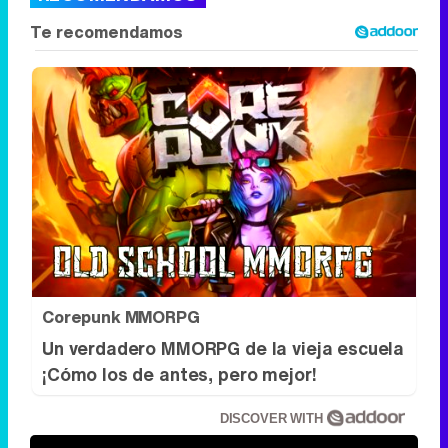
Corepunk MMORPG
Un verdadero MMORPG de la vieja escuela
¡Cómo los de antes, pero mejor!
DISCOVER WITH
Síguenos
34k
1k
6,4k
258k