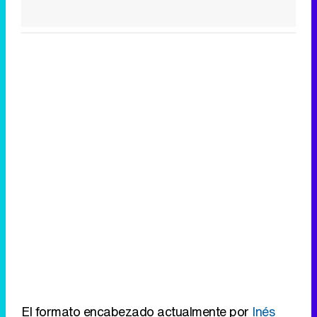
Canción ganadora de Eurovisión 2026: DARA con "Bangaranga" por Bulgaria
El formato encabezado actualmente por
Inés
Ballester
se ha expandido en la programación
para ofrecer
dos películas protagonizadas por
Velasco, "Juicio de faldas" y "Las chicas de la
Cruz Roja"
. La doble emisión arranca a las
17:30 y contará con un acompañamiento en