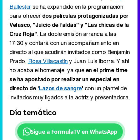
directo al que acudirán invitados como Benjamín
Prado,
Rosa Villacastín
y Juan Luis Iborra. Y ahí
no acaba el homenaje, ya que
en el prime time
se ha apostado por realizar un especial en
directo de '
Lazos de sangre
'
con un plantel de
invitados muy ligados a la actriz y presentadora.
Día temático
Sigue a FormulaTV en WhatsApp
Durante ese especial de 'Lazos de sangre' se
recuperará el documental realizado previamente
por el programa alrededor de la figura de la
intérprete. Además, posteriormente
se