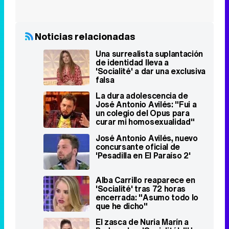
'Socialité' a dar una exclusiva
falsa
La dura adolescencia de
José Antonio Avilés: "Fui a
un colegio del Opus para
curar mi homosexualidad"
José Antonio Avilés, nuevo
concursante oficial de
'Pesadilla en El Paraíso 2'
Alba Carrillo reaparece en
'Socialité' tras 72 horas
encerrada: "Asumo todo lo
que he dicho"
El zasca de Nuria Marín a
Pedrerol en 'Socialité': "Un
programa con becarios es
imposible"
La hermana de Georgina
Rodríguez, totalmente
arruinada, suplica su ayuda a
través de 'Socialité'