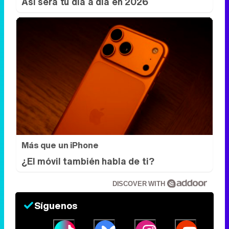
Más que un iPhone
¿El móvil también habla de ti?
DISCOVER WITH
Síguenos
34k
1k
6,4k
258k
Eliminar anuncios