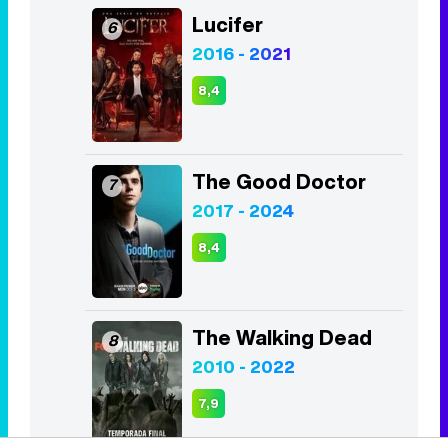
The Good Doctor
7
2017 - 2024
8,4
The Walking Dead
8
2010 - 2022
7,9
Los Bridgerton
9
2020 - Act
8,2