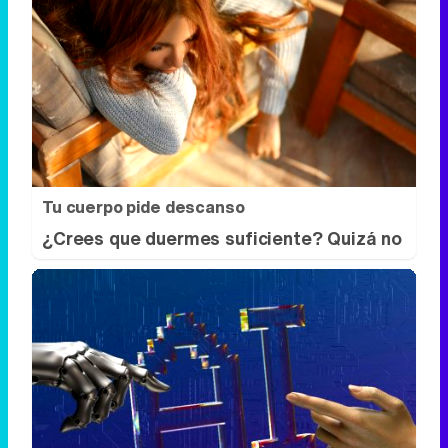
Tu cuerpo pide descanso
¿Crees que duermes suficiente? Quizá no
No eran tan locas
¿Sabías que algunas predicciones ya se
cumplieron?