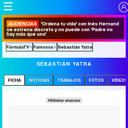
AUDIENCIAS
'Ordena tu vida' con Inés Hernand
se estrena discreto y no puede con 'Padre no
hay más que uno'
FórmulaTV
Famosos
Sebastián Yatra
SEBASTIÁN YATRA
FICHA
NOTICIAS
TRABAJOS
FOTOS
VÍDEOS
Eliminar anuncios