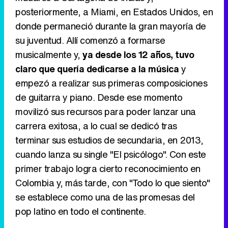
posteriormente, a Miami, en Estados Unidos, en
donde permaneció durante la gran mayoría de
su juventud. Allí comenzó a formarse
musicalmente y,
ya desde los 12 años, tuvo
Tráiler en catalán de 'Ravalear', la nueva serie de HBO Max sobre los fondos buitre
claro que quería dedicarse a la música
y
empezó a realizar sus primeras composiciones
de guitarra y piano. Desde ese momento
movilizó sus recursos para poder lanzar una
Tráiler de la tercera temporada de 'The Walking Dead: Dead City' de AMC+
carrera exitosa, a lo cual se dedicó tras
terminar sus estudios de secundaria, en 2013,
cuando lanza su single "El psicólogo". Con este
primer trabajo logra cierto reconocimiento en
Canción ganadora de Eurovisión 2026: DARA con "Bangaranga" por Bulgaria
Colombia y, más tarde, con "Todo lo que siento"
se establece como una de las promesas del
pop latino en todo el continente.