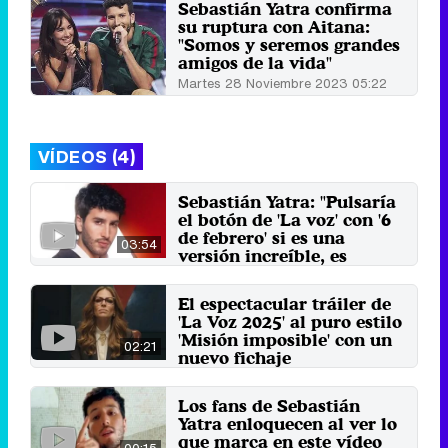
Sebastián Yatra confirma
su ruptura con Aitana:
"Somos y seremos grandes
amigos de la vida"
Martes 28 Noviembre 2023 05:22
VÍDEOS (4)
Sebastián Yatra: "Pulsaría
el botón de 'La voz' con '6
de febrero' si es una
03:54
versión increíble, es
superlinda"
17 de septiembre 2025
El espectacular tráiler de
'La Voz 2025' al puro estilo
'Misión imposible' con un
02:21
nuevo fichaje
internacional
26 de agosto 2025
Los fans de Sebastián
Yatra enloquecen al ver lo
que marca en este vídeo