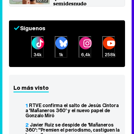
00:15
semidesnudo
31 de mayo 2023
Síguenos
34k
1k
6,4k
258k
Lo más visto
1
RTVE confirma el salto de Jesús Cintora
a 'Mañaneros 360' y el nuevo papel de
Gonzalo Miró
2
Javier Ruiz se despide de 'Mañaneros
360': "Premien el periodismo, castiguen la