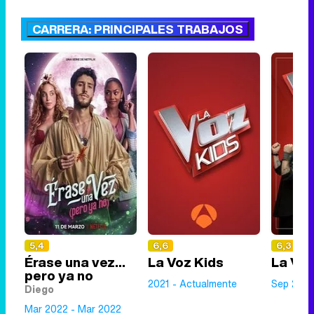
CARRERA: PRINCIPALES TRABAJOS
5,4
6,6
6,3
Érase una vez...
La Voz Kids
La Vo
pero ya no
2021 - Actualmente
Sep 2020
Diego
Mar 2022 - Mar 2022