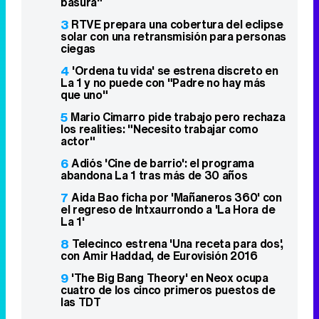
basura"
3
RTVE prepara una cobertura del eclipse
solar con una retransmisión para personas
ciegas
4
'Ordena tu vida' se estrena discreto en
La 1 y no puede con "Padre no hay más
que uno"
5
Mario Cimarro pide trabajo pero rechaza
los realities: "Necesito trabajar como
actor"
6
Adiós 'Cine de barrio': el programa
abandona La 1 tras más de 30 años
7
Aida Bao ficha por 'Mañaneros 360' con
el regreso de Intxaurrondo a 'La Hora de
La 1'
8
Telecinco estrena 'Una receta para dos',
con Amir Haddad, de Eurovisión 2016
9
'The Big Bang Theory' en Neox ocupa
cuatro de los cinco primeros puestos de
las TDT