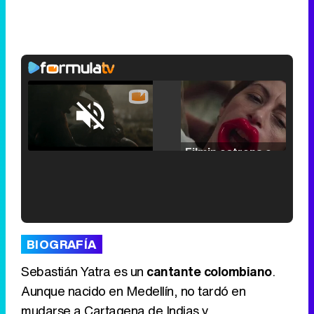
Loaded
:
25.30%
/
Unmute
Filmin estrena el tráiler de 'Millennial Mal', su nueva comedia universitaria de la mano de Lorena Iglesias
'120 Minutos' celebra sus 2.000 programas en Telemadrid con un vídeo del día a día en la redacción
BIOGRAFÍA
Sebastián Yatra es un
cantante colombiano
.
Aunque nacido en Medellín, no tardó en
mudarse a Cartagena de Indias y,
Tráiler de '33 días', la nueva serie de Atresplayer con Julián Villagrán y José Manuel Poga