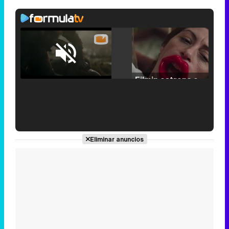
Loaded
:
25.30%
/
Unmute
Filmin estrena el tráiler de 'Millennial Mal', su nueva comedia universitaria de la mano de Lorena Iglesias
'120 Minutos' celebra sus 2.000 programas en Telemadrid con un vídeo del día a día en la redacción
Eliminar anuncios
Tráiler de '33 días', la nueva serie de Atresplayer con Julián Villagrán y José Manuel Poga