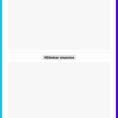
Tráiler en catalán de 'Ravalear', la nueva serie de HBO Max sobre los fondos buitre
Tráiler de la tercera temporada de 'The Walking Dead: Dead City' de AMC+
Eliminar anuncios
Canción ganadora de Eurovisión 2026: DARA con "Bangaranga" por Bulgaria