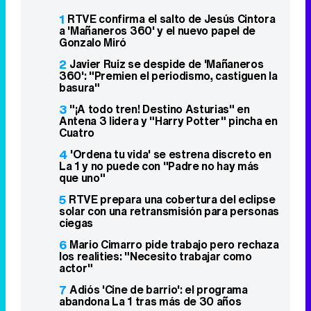
1
RTVE confirma el salto de Jesús Cintora
a 'Mañaneros 360' y el nuevo papel de
Gonzalo Miró
2
Javier Ruiz se despide de 'Mañaneros
360': "Premien el periodismo, castiguen la
basura"
3
"¡A todo tren! Destino Asturias" en
Antena 3 lidera y "Harry Potter" pincha en
Cuatro
4
'Ordena tu vida' se estrena discreto en
La 1 y no puede con "Padre no hay más
que uno"
5
RTVE prepara una cobertura del eclipse
solar con una retransmisión para personas
ciegas
6
Mario Cimarro pide trabajo pero rechaza
los realities: "Necesito trabajar como
actor"
7
Adiós 'Cine de barrio': el programa
abandona La 1 tras más de 30 años