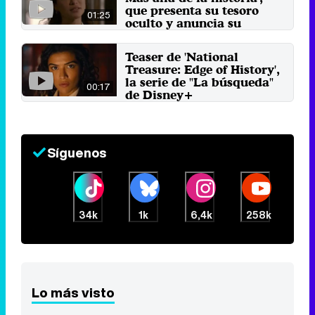
que presenta su tesoro
01:25
oculto y anuncia su
estreno
12 de septiembre 2022
Teaser de 'National
Treasure: Edge of History',
la serie de "La búsqueda"
00:17
de Disney+
22 de julio 2022
Síguenos
34k
1k
6,4k
258k
Lo más visto