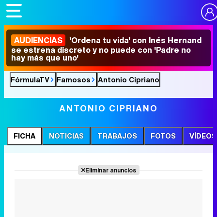
AUDIENCIAS
'Ordena tu vida' con Inés Hernand
se estrena discreto y no puede con 'Padre no
hay más que uno'
FórmulaTV
Famosos
Antonio Cipriano
ANTONIO CIPRIANO
FICHA
NOTICIAS
TRABAJOS
FOTOS
VÍDEOS
Eliminar anuncios