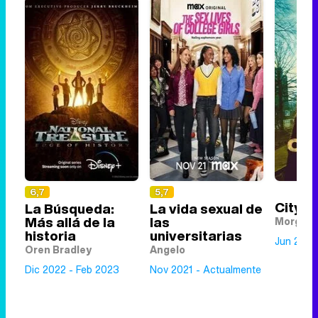
6,7
5,7
City on
La Búsqueda:
La vida sexual de
Más allá de la
las
Morgan 
historia
universitarias
Jun 2019
Oren Bradley
Angelo
Dic 2022 - Feb 2023
Nov 2021 - Actualmente