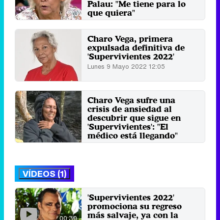
Palau: "Me tiene para lo
que quiera"
Viernes 26 Agosto 2022 13:24
Charo Vega, primera
expulsada definitiva de
'Supervivientes 2022'
Lunes 9 Mayo 2022 12:05
Charo Vega sufre una
crisis de ansiedad al
descubrir que sigue en
'Supervivientes': "El
médico está llegando"
Viernes 6 Mayo 2022 05:38
VÍDEOS (1)
'Supervivientes 2022'
promociona su regreso
más salvaje, ya con la
00:30