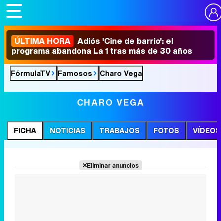
ÚLTIMA HORA
Adiós 'Cine de barrio': el
programa abandona La 1 tras más de 30 años
FórmulaTV
Famosos
Charo Vega
CHARO VEGA
FICHA
NOTICIAS
TRABAJOS
FOTOS
VÍDEOS
Eliminar anuncios