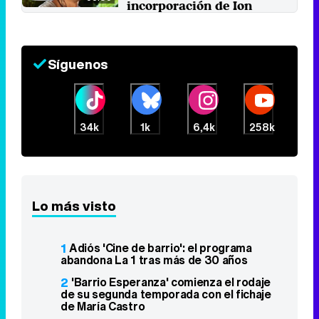
incorporación de Ion
Aramendi al equipo
30 de marzo 2022
Síguenos
34k
1k
6,4k
258k
Lo más visto
1
Adiós 'Cine de barrio': el programa
abandona La 1 tras más de 30 años
2
'Barrio Esperanza' comienza el rodaje
de su segunda temporada con el fichaje
de María Castro