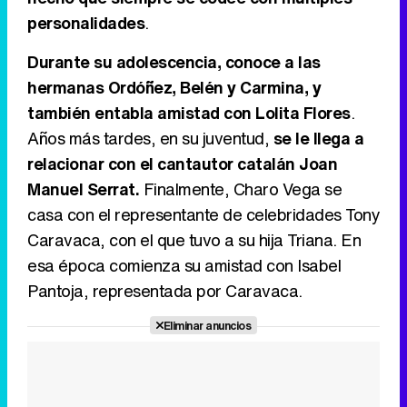
personalidades
.
Durante su adolescencia, conoce a las
Tráiler de la tercera temporada de 'The Walking Dead: Dead City' de AMC+
hermanas Ordóñez, Belén y Carmina, y
también entabla amistad con Lolita Flores
.
Años más tardes, en su juventud,
se le llega a
relacionar con el cantautor catalán Joan
Canción ganadora de Eurovisión 2026: DARA con "Bangaranga" por Bulgaria
Manuel Serrat.
Finalmente, Charo Vega se
casa con el representante de celebridades Tony
Caravaca, con el que tuvo a su hija Triana. En
esa época comienza su amistad con Isabel
Pantoja, representada por Caravaca.
Eliminar anuncios