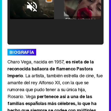
Loaded
:
25.30%
/
Unmute
Filmin estrena el tráiler de 'Millennial Mal', su nueva comedia universitaria de la mano de Lorena Iglesias
'120 Minutos' celebra sus 2.000 programas en Telemadrid con un vídeo del día a día en la redacción
BIOGRAFÍA
Charo Vega, nacida en 1957,
es nieta de la
reconocida bailaora de flamenco Pastora
Imperio
. La artista, también estrella de cine, fue
Tráiler de '33 días', la nueva serie de Atresplayer con Julián Villagrán y José Manuel Poga
amante del rey Alfonso XII, con la que se
rumorea que pudo tener a su única hija,
Rosario. Vega
pertenece así a una de las
familias españolas más célebres, lo que ha
Tráiler en catalán de 'Ravalear', la nueva serie de HBO Max sobre los fondos buitre
hecho que siempre se codee con múltiples