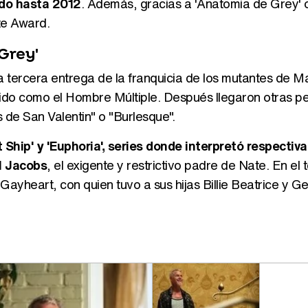
ndo hasta 2012
. Además, gracias a 'Anatomia de Grey' 
te Award.
Grey'
la tercera entrega de la franquicia de los mutantes de M
do como el Hombre Múltiple. Después llegaron otras pe
s de San Valentin" o "Burlesque".
 Ship' y 'Euphoria', series donde interpretó respecti
l Jacobs
, el exigente y restrictivo padre de Nate. En el 
ayheart, con quien tuvo a sus hijas Billie Beatrice y G