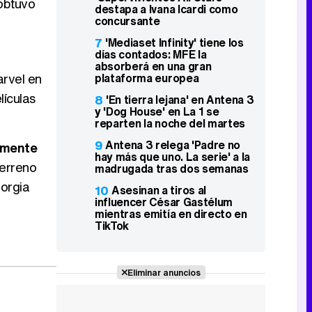
obtuvo
destapa a Ivana Icardi como
concursante
7
'Mediaset Infinity' tiene los
días contados: MFE la
absorberá en una gran
arvel en
plataforma europea
lículas
8
'En tierra lejana' en Antena 3
y 'Dog House' en La 1 se
reparten la noche del martes
9
Antena 3 relega 'Padre no
vamente
hay más que uno. La serie' a la
terreno
madrugada tras dos semanas
eorgia
10
Asesinan a tiros al
influencer César Gastélum
mientras emitía en directo en
TikTok
Eliminar anuncios