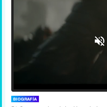
Loaded
:
29.30%
/
Unmute
BIOGRAFÍA