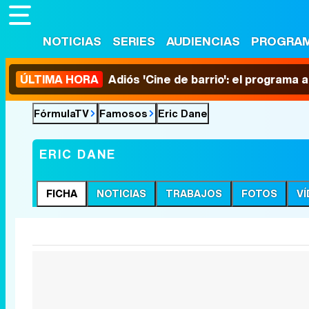
NOTICIAS
SERIES
AUDIENCIAS
PROGRA
ÚLTIMA HORA
Adiós 'Cine de barrio': el programa
FórmulaTV
Famosos
Eric Dane
ERIC DANE
FICHA
NOTICIAS
TRABAJOS
FOTOS
V