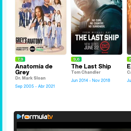
7,9
9,6
8
Anatomía de
The Last Ship
E
Grey
Tom Chandler
C
Dr. Mark Sloan
Jun 2014 - Nov 2018
J
Sep 2005 - Abr 2021