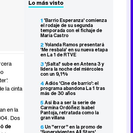
Lo más visto
1
'Barrio Esperanza' comienza
el rodaje de su segunda
temporada con el fichaje de
María Castro
2
Yolanda Ramos presentará
'Me resbala' en su nueva etapa
en La 1 de RTVE
rcera
3
'¡Salta!' sube en Antena 3 y
lidera la noche del miércoles
mo
con un 9,1%
er'.
4
Adiós 'Cine de barrio': el
e la cinta
programa abandona La 1 tras
más de 30 años
5
Así iba a ser la serie de
Carmina Ordóñez: Isabel
an en la
Pantoja, retratada como la
2004. Dos
gran villana
nó de
6
Un "error" en la promo de
'Supervivientes All Stars'