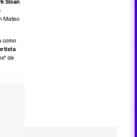
rk Sloan
n
an Mateo
Tráiler de la tercera temporada de 'The Walking Dead: Dead City' de AMC+
pa como
rtista
os" de
Canción ganadora de Eurovisión 2026: DARA con "Bangaranga" por Bulgaria