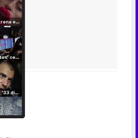
Filmin estrena el tráiler de 'Millennial Mal', su nueva comedia universitaria de la mano de Lorena Iglesias
'120 Minutos' celebra sus 2.000 programas en Telemadrid con un vídeo del día a día en la redacción
Tráiler de '33 días', la nueva serie de Atresplayer con Julián Villagrán y José Manuel Poga
Tráiler en catalán de 'Ravalear', la nueva serie de HBO Max sobre los fondos buitre