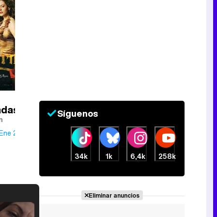
adas
Síguenos
n
 Ene 2005
34k
1k
6,4k
258k
Eliminar anuncios