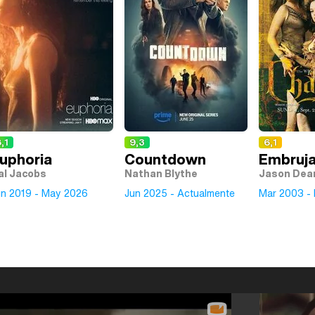
,1
9,3
6,1
uphoria
Countdown
Embruj
al Jacobs
Nathan Blythe
Jason Dea
un 2019 - May 2026
Jun 2025 - Actualmente
Mar 2003 -